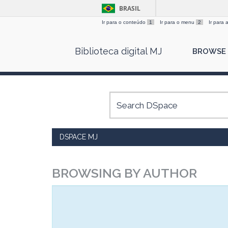
BRASIL
Ir para o conteúdo
1
Ir para o menu
2
Ir para
Skip
Biblioteca digital MJ
BROWSE
navigation
DSPACE MJ
BROWSING BY AUTHOR