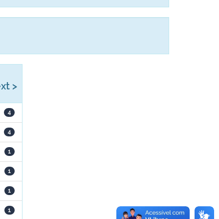
xt >
4
4
1
1
1
1