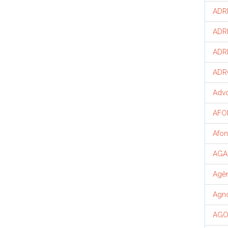
ADR
ADR
ADR
ADR
Advo
AFO
Afon
AGA
Agên
Agno
AGO