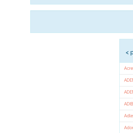
< 
Acre
ADE
ADE
ADI
Adle
Ador