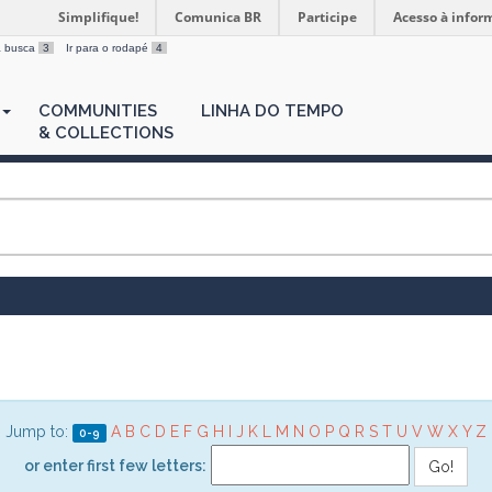
Simplifique!
Comunica BR
Participe
Acesso à infor
 a busca
3
Ir para o rodapé
4
COMMUNITIES
LINHA DO TEMPO
& COLLECTIONS
Jump to:
A
B
C
D
E
F
G
H
I
J
K
L
M
N
O
P
Q
R
S
T
U
V
W
X
Y
Z
0-9
or enter first few letters: