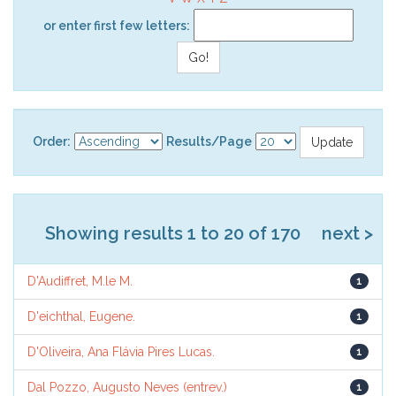
or enter first few letters:
Order:
Results/Page
Showing results 1 to 20 of 170
next >
D'Audiffret, M.le M.
1
D'eichthal, Eugene.
1
D'Oliveira, Ana Flávia Pires Lucas.
1
Dal Pozzo, Augusto Neves (entrev.)
1