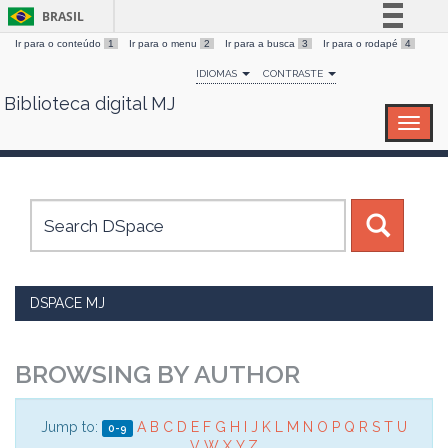
BRASIL
Ir para o conteúdo
1
Ir para o menu
2
Ir para a busca
3
Ir para o rodapé
4
Simplifique!
IDIOMAS
CONTRASTE
Comunica BR
Biblioteca digital MJ
Skip
Participe
navigation
Acesso à informação
Legislação
Canais
DSPACE MJ
BROWSING BY AUTHOR
Jump to:
A
B
C
D
E
F
G
H
I
J
K
L
M
N
O
P
Q
R
S
T
U
0-9
V
W
X
Y
Z