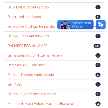
Dalla Barba, Rafael Giorgio.
1
Dallari, Adilson Abreu.
1
Dalledone, Rodrigo Fernandes Lima.
1
Daloia, Lucas Antonio Pires.
1
DAMARES REGINA ALVES
18
Damasceno Filho, Hildemar Pereira
1
Damasceno, Guilherme.
1
Damato, Marcos André Araújo.
1
Dan, Wei.
1
Dandolini, Gertrudes Aparecida.
1
Daneluzzi, Maria Helena Marques Braceiro.
2