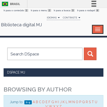
BRASIL
Ir para o conteúdo
1
Ir para o menu
2
Ir para a busca
3
Ir para o rodapé
4
Simplifique!
IDIOMAS
CONTRASTE
Comunica BR
Biblioteca digital MJ
Skip
Participe
navigation
Acesso à informação
Legislação
Canais
DSPACE MJ
BROWSING BY AUTHOR
Jump to:
A
B
C
D
E
F
G
H
I
J
K
L
M
N
O
P
Q
R
S
T
U
0-9
V
W
X
Y
Z