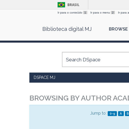
BRASIL
Ir para o conteúdo
1
Ir para o menu
2
Ir para
Skip
Biblioteca digital MJ
BROWSE
navigation
DSPACE MJ
BROWSING BY AUTHOR ACAD
Jump to:
0-9
A
B