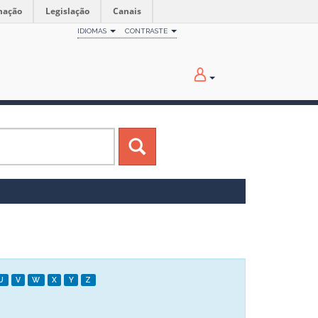
mação
Legislação
Canais
IDIOMAS
CONTRASTE
U
V
W
X
Y
Z