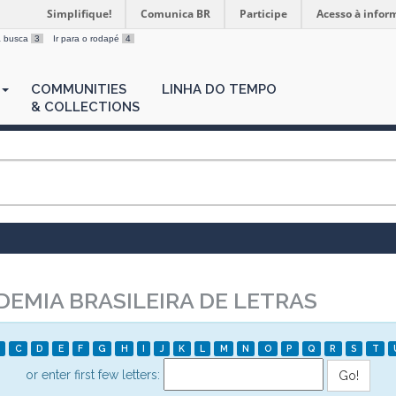
Simplifique!
Comunica BR
Participe
Acesso à infor
 a busca
3
Ir para o rodapé
4
COMMUNITIES
LINHA DO TEMPO
& COLLECTIONS
EMIA BRASILEIRA DE LETRAS
C
D
E
F
G
H
I
J
K
L
M
N
O
P
Q
R
S
T
or enter first few letters: