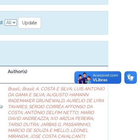
d:
Author(s)
Brasil.
;
Brasil
;
A. COSTA E SILVA
;
LUIS ANTONIO
DA GAMA E SILVA
;
AUGUSTO HAMANN
RADEMAKER GRUNEWALD
;
AURÉLIO DE LYRA
dá
TAVARES
;
SÉRGIO CORRÊA AFFONSO DA
COSTA
;
ANTÔNIO DELFIM NETTO
;
MARIO
DAVID ANDREAZZA
;
IVO ARZUA PEREIRA
;
TARSO DUTRA
;
JARBAS G. PASSARINHO
;
MARCIO DE SOUZA E MELLO
;
LEONEL
MIRANDA
;
JOSÉ COSTA CAVALCANTI
;