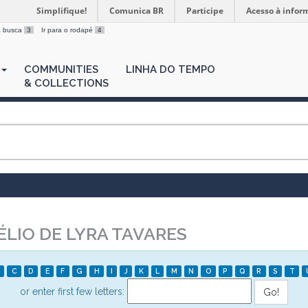
Simplifique!
Comunica BR
Participe
Acesso à infor
 a busca
3
Ir para o rodapé
4
COMMUNITIES
LINHA DO TEMPO
& COLLECTIONS
LIO DE LYRA TAVARES
C
D
E
F
G
H
I
J
K
L
M
N
O
P
Q
R
S
T
or enter first few letters: