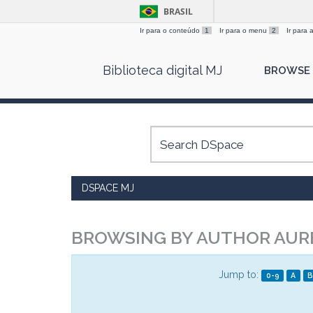
BRASIL
Ir para o conteúdo
1
Ir para o menu
2
Ir para
Skip
Biblioteca digital MJ
BROWSE
navigation
DSPACE MJ
BROWSING BY AUTHOR AURÉ
Jump to:
0-9
A
B