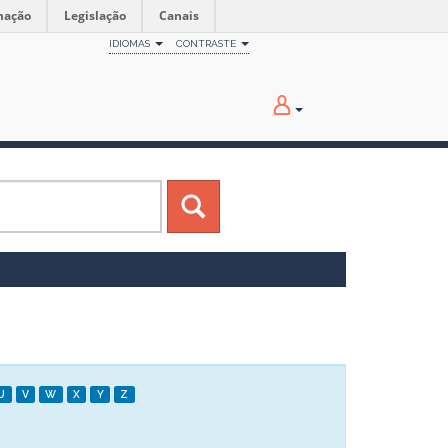
mação
Legislação
Canais
IDIOMAS
CONTRASTE
U
V
W
X
Y
Z