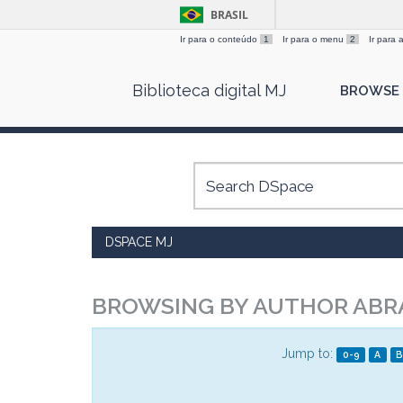
BRASIL
Ir para o conteúdo
1
Ir para o menu
2
Ir para
Skip
Biblioteca digital MJ
BROWSE
navigation
DSPACE MJ
BROWSING BY AUTHOR ABRA
Jump to:
0-9
A
B