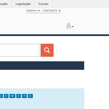
mação
Legislação
Canais
IDIOMAS
CONTRASTE
U
V
W
X
Y
Z