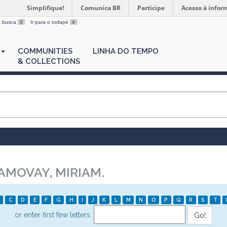
Simplifique!
Comunica BR
Participe
Acesso à infor
 a busca
3
Ir para o rodapé
4
COMMUNITIES
LINHA DO TEMPO
& COLLECTIONS
MOVAY, MIRIAM.
C
D
E
F
G
H
I
J
K
L
M
N
O
P
Q
R
S
T
or enter first few letters: