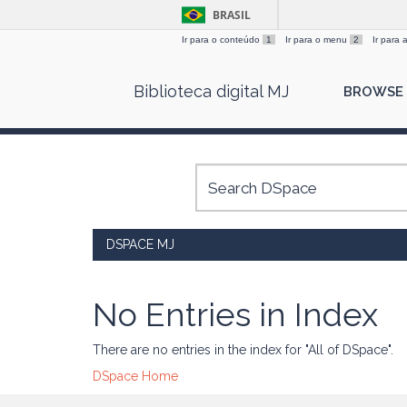
BRASIL
Ir para o conteúdo
1
Ir para o menu
2
Ir para
Skip
Biblioteca digital MJ
BROWSE
navigation
DSPACE MJ
No Entries in Index
There are no entries in the index for "All of DSpace".
DSpace Home