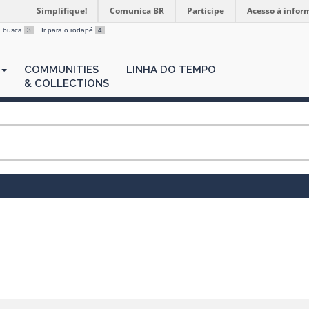
Simplifique!
Comunica BR
Participe
Acesso à infor
 a busca
3
Ir para o rodapé
4
COMMUNITIES
LINHA DO TEMPO
& COLLECTIONS