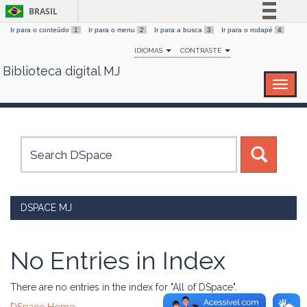
BRASIL
Ir para o conteúdo
1
Ir para o menu
2
Ir para a busca
3
Ir para o rodapé
4
Simplifique!
IDIOMAS
CONTRASTE
Comunica BR
Biblioteca digital MJ
Skip
Participe
navigation
Acesso à informação
Legislação
Canais
DSPACE MJ
No Entries in Index
There are no entries in the index for "All of DSpace".