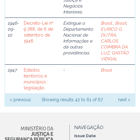
Justiça e
Negócios
Interiores.
1946-
Decreto-Lei nº
Extingue o
Brasil.
;
Brasil
;
09-
9.788, de 6 de
Departamento
EURICO G.
10
setembro de
Nacional de
DUTRA
;
1946
Informações e
CARLOS
dá outras
COIMBRA DA
providências.
LUZ
;
GASTÃO
VIDIGAL
1947
Estados,
-
Brasil
territórios e
municípios :
legislação.
< previous
Showing results 42 to 61 of 67
next >
NAVEGAÇÃO
Issue Date