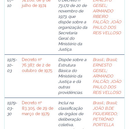
07-
74.268, de 9 de
o Decreto nº
ERNESTO
10
julho de 1974
73.172 de 20 de
GEISEL
;
novembro de
ARMANDO
1973, que
RIBEIRO
dispõe sobre a
FALCÃO
;
JOÃO
organização da
PAULO DOS
Secretaria
REIS VELLOSO
Geral do
Ministério da
Justiça.
1975-
Decreto nº
Dispõe sobre a
Brasil.
;
Brasil
;
10-
76.387, de 2 de
Estrutura
ERNESTO
03
outubro de 1975
Básica do
GEISEL
;
Ministério da
ARMANDO
Justiça e dá
FALCÃO
;
JOÃO
outras
PAULO DOS
providências.
REIS VELLOSO
1979-
Decreto nº
Inclui na
Brasil.
;
Brasil
;
03-
83.305, de 29 de
classificação
JOÃO B.DE
30
março de 1979
de órgãos de
FIGUEIREDO
;
deliberação
PETRÔNIO
coletiva,
PORTELLA