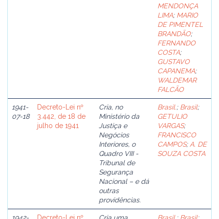
MENDONÇA
LIMA
;
MARIO
DE PIMENTEL
BRANDÃO
;
FERNANDO
COSTA
;
GUSTAVO
CAPANEMA
;
WALDEMAR
FALCÃO
1941-
Decreto-Lei nº
Cria, no
Brasil.
;
Brasil
;
07-18
3.442, de 18 de
Ministério da
GETULIO
julho de 1941
Justiça e
VARGAS
;
Negócios
FRANCISCO
Interiores, o
CAMPOS
;
A. DE
Quadro VIII -
SOUZA COSTA
Tribunal de
Segurança
Nacional – e dá
outras
providências.
1942-
Decreto-Lei nº
Cria uma
Brasil.
;
Brasil
;