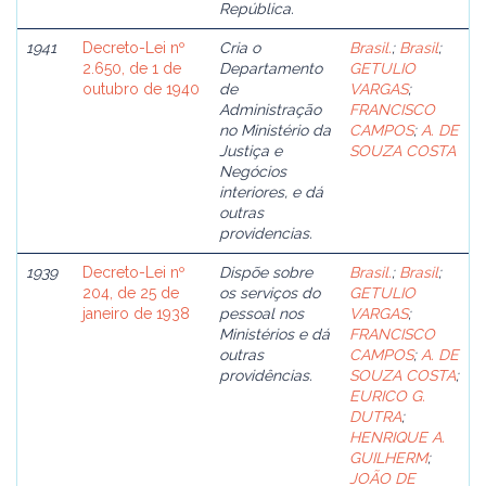
República.
1941
Decreto-Lei nº
Cria o
Brasil.
;
Brasil
;
2.650, de 1 de
Departamento
GETULIO
outubro de 1940
de
VARGAS
;
Administração
FRANCISCO
no Ministério da
CAMPOS
;
A. DE
Justiça e
SOUZA COSTA
Negócios
interiores, e dá
outras
providencias.
1939
Decreto-Lei nº
Dispõe sobre
Brasil.
;
Brasil
;
204, de 25 de
os serviços do
GETULIO
janeiro de 1938
pessoal nos
VARGAS
;
Ministérios e dá
FRANCISCO
outras
CAMPOS
;
A. DE
providências.
SOUZA COSTA
;
EURICO G.
DUTRA
;
HENRIQUE A.
GUILHERM
;
JOÃO DE