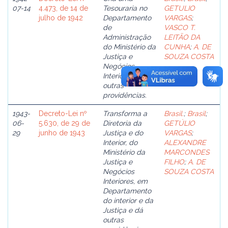
07-14
4.473, de 14 de
Tesouraria no
GETULIO
julho de 1942
Departamento
VARGAS
;
de
VASCO T.
Administração
LEITÃO DA
do Ministério da
CUNHA
;
A. DE
Justiça e
SOUZA COSTA
Negócios
Interiores e dá
outras
providências.
1943-
Decreto-Lei nº
Transforma a
Brasil.
;
Brasil
;
06-
5.630, de 29 de
Diretoria da
GETÚLIO
29
junho de 1943
Justiça e do
VARGAS
;
Interior, do
ALEXANDRE
Ministério da
MARCONDES
Justiça e
FILHO
;
A. DE
Negócios
SOUZA COSTA
Interiores, em
Departamento
do interior e da
Justiça e dá
outras