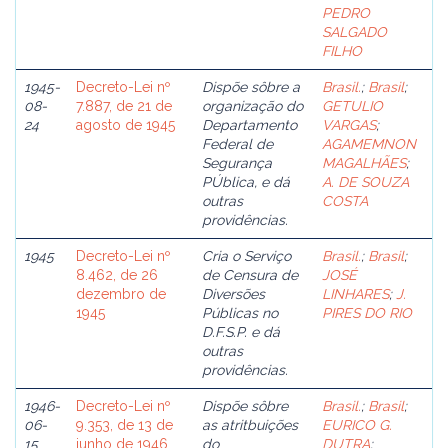
PEDRO
SALGADO
FILHO
1945-
Decreto-Lei nº
Dispõe sôbre a
Brasil.
;
Brasil
;
08-
7.887, de 21 de
organização do
GETULIO
24
agosto de 1945
Departamento
VARGAS
;
Federal de
AGAMEMNON
Segurança
MAGALHÃES
;
PÚblica, e dá
A. DE SOUZA
outras
COSTA
providências.
1945
Decreto-Lei nº
Cria o Serviço
Brasil.
;
Brasil
;
8.462, de 26
de Censura de
JOSÉ
dezembro de
Diversões
LINHARES
;
J.
1945
Públicas no
PIRES DO RIO
D.F.S.P. e dá
outras
providências.
1946-
Decreto-Lei nº
Dispõe sôbre
Brasil.
;
Brasil
;
06-
9.353, de 13 de
as atritbuições
EURICO G.
15
junho de 1946
do
DUTRA
;