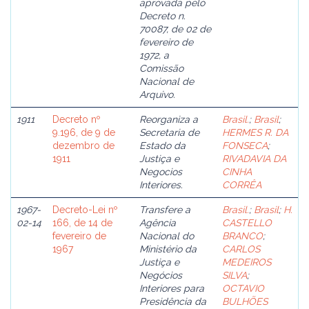
aprovada pelo
Decreto n.
70087, de 02 de
fevereiro de
1972, a
Comissão
Nacional de
Arquivo.
1911
Decreto nº
Reorganiza a
Brasil.
;
Brasil
;
9.196, de 9 de
Secretaria de
HERMES R. DA
dezembro de
Estado da
FONSECA
;
1911
Justiça e
RIVADAVIA DA
Negocios
CINHA
Interiores.
CORRÊA
1967-
Decreto-Lei nº
Transfere a
Brasil.
;
Brasil
;
H.
02-14
166, de 14 de
Agência
CASTELLO
fevereiro de
Nacional do
BRANCO
;
1967
Ministério da
CARLOS
Justiça e
MEDEIROS
Negócios
SILVA
;
Interiores para
OCTAVIO
Presidência da
BULHÕES