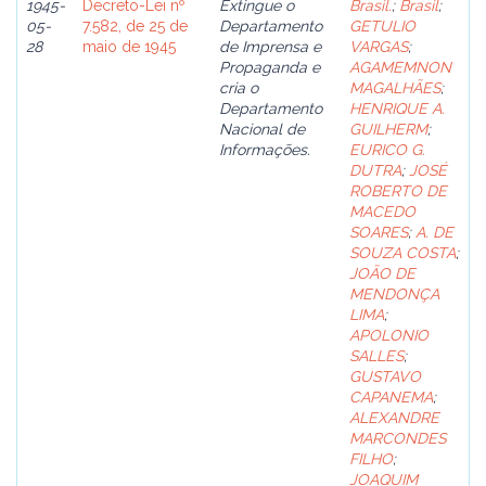
1945-
Decreto-Lei nº
Extingue o
Brasil.
;
Brasil
;
05-
7.582, de 25 de
Departamento
GETULIO
28
maio de 1945
de Imprensa e
VARGAS
;
Propaganda e
AGAMEMNON
cria o
MAGALHÃES
;
Departamento
HENRIQUE A.
Nacional de
GUILHERM
;
Informações.
EURICO G.
DUTRA
;
JOSÉ
ROBERTO DE
MACEDO
SOARES
;
A. DE
SOUZA COSTA
;
JOÃO DE
MENDONÇA
LIMA
;
APOLONIO
SALLES
;
GUSTAVO
CAPANEMA
;
ALEXANDRE
MARCONDES
FILHO
;
JOAQUIM