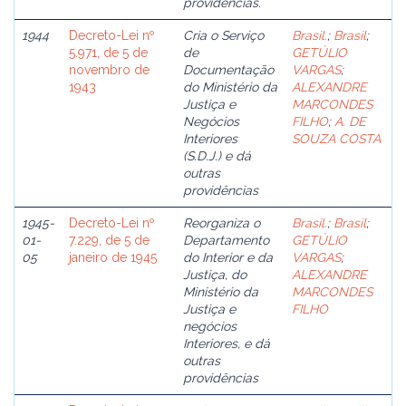
providências.
1944
Decreto-Lei nº
Cria o Serviço
Brasil.
;
Brasil
;
5.971, de 5 de
de
GETÚLIO
novembro de
Documentação
VARGAS
;
1943
do Ministério da
ALEXANDRE
Justiça e
MARCONDES
Negócios
FILHO
;
A. DE
Interiores
SOUZA COSTA
(S.D.J.) e dá
outras
providências
1945-
Decreto-Lei nº
Reorganiza o
Brasil.
;
Brasil
;
01-
7.229, de 5 de
Departamento
GETÚLIO
05
janeiro de 1945
do Interior e da
VARGAS
;
Justiça, do
ALEXANDRE
Ministério da
MARCONDES
Justiça e
FILHO
negócios
Interiores, e dá
outras
providências