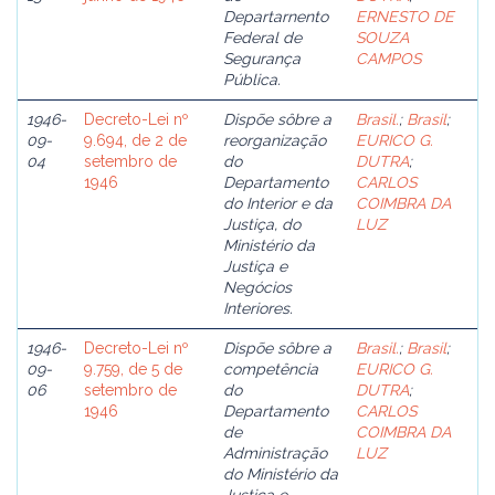
Departarnento
ERNESTO DE
Federal de
SOUZA
Segurança
CAMPOS
Pública.
1946-
Decreto-Lei nº
Dispõe sôbre a
Brasil.
;
Brasil
;
09-
9.694, de 2 de
reorganização
EURICO G.
04
setembro de
do
DUTRA
;
1946
Departamento
CARLOS
do Interior e da
COIMBRA DA
Justiça, do
LUZ
Ministério da
Justiça e
Negócios
Interiores.
1946-
Decreto-Lei nº
Dispõe sôbre a
Brasil.
;
Brasil
;
09-
9.759, de 5 de
competência
EURICO G.
06
setembro de
do
DUTRA
;
1946
Departamento
CARLOS
de
COIMBRA DA
Administração
LUZ
do Ministério da