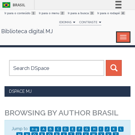
BRASIL
Ir para o conteúdo
1
Ir para o menu
2
Ir para a busca
3
Ir para o rodapé
4
Simplifique!
IDIOMAS
CONTRASTE
Comunica BR
Biblioteca digital MJ
Skip
Participe
navigation
Acesso à informação
Legislação
Canais
DSPACE MJ
BROWSING BY AUTHOR BRASIL
Jump to:
0-9
A
B
C
D
E
F
G
H
I
J
K
L
M
N
O
P
Q
R
S
T
U
V
W
X
Y
Z