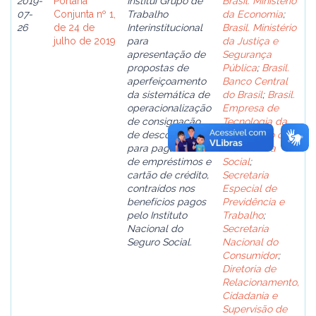
2019-
Portaria
Institui Grupo de
Brasil. Ministério
07-
Conjunta nº 1,
Trabalho
da Economia
;
26
de 24 de
Interinstitucional
Brasil. Ministério
julho de 2019
para
da Justiça e
apresentação de
Segurança
propostas de
Pública
;
Brasil.
aperfeiçoamento
Banco Central
da sistemática de
do Brasil
;
Brasil.
operacionalização
Empresa de
de consignação
Tecnologia da
de descontos
Informação da
para pagamento
Previdência
de empréstimos e
Social
;
cartão de crédito,
Secretaria
contraídos nos
Especial de
benefícios pagos
Previdência e
pelo Instituto
Trabalho
;
Nacional do
Secretaria
Seguro Social.
Nacional do
Consumidor
;
Diretoria de
Relacionamento,
Cidadania e
Supervisão de