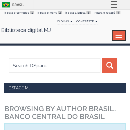
BRASIL
Ir para o conteúdo
1
Ir para o menu
2
Ir para a busca
3
Ir para o rodapé
4
Simplifique!
IDIOMAS
CONTRASTE
Comunica BR
Biblioteca digital MJ
Skip
Participe
navigation
Acesso à informação
Legislação
Canais
DSPACE MJ
BROWSING BY AUTHOR BRASIL.
BANCO CENTRAL DO BRASIL