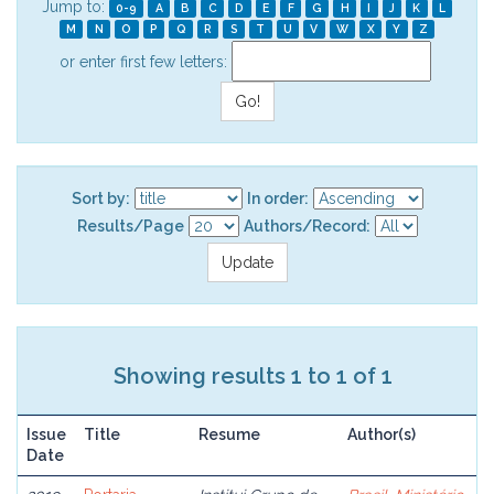
Jump to:
0-9
A
B
C
D
E
F
G
H
I
J
K
L
M
N
O
P
Q
R
S
T
U
V
W
X
Y
Z
or enter first few letters:
Sort by:
In order:
Results/Page
Authors/Record:
Showing results 1 to 1 of 1
Issue
Title
Resume
Author(s)
Date