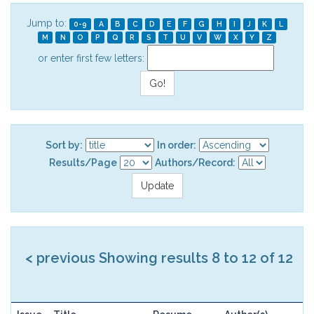
Jump to:
0-9
A
B
C
D
E
F
G
H
I
J
K
L
M
N
O
P
Q
R
S
T
U
V
W
X
Y
Z
or enter first few letters:
Sort by:
In order:
Results/Page
Authors/Record:
< previous
Showing results 8 to 12 of 12