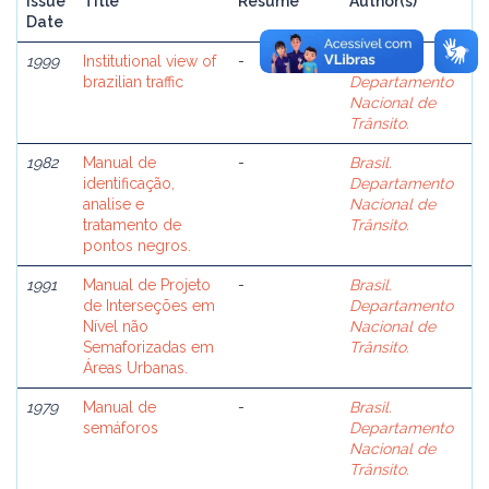
Issue
Title
Resume
Author(s)
Date
1999
Institutional view of
-
Brasil.
brazilian traffic
Departamento
Nacional de
Trânsito.
1982
Manual de
-
Brasil.
identificação,
Departamento
analise e
Nacional de
tratamento de
Trânsito.
pontos negros.
1991
Manual de Projeto
-
Brasil.
de Interseções em
Departamento
Nível não
Nacional de
Semaforizadas em
Trânsito.
Áreas Urbanas.
1979
Manual de
-
Brasil.
semáforos
Departamento
Nacional de
Trânsito.