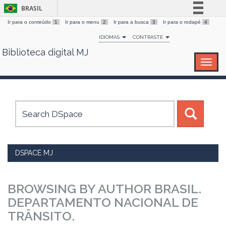
BRASIL
Ir para o conteúdo
1
Ir para o menu
2
Ir para a busca
3
Ir para o rodapé
4
Simplifique!
IDIOMAS
CONTRASTE
Comunica BR
Biblioteca digital MJ
Skip
Participe
navigation
Acesso à informação
Legislação
Canais
DSPACE MJ
BROWSING BY AUTHOR BRASIL.
DEPARTAMENTO NACIONAL DE
TRÂNSITO.