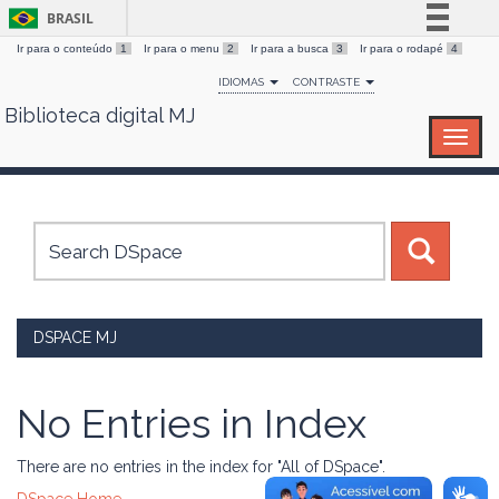
BRASIL
Ir para o conteúdo
1
Ir para o menu
2
Ir para a busca
3
Ir para o rodapé
4
Simplifique!
IDIOMAS
CONTRASTE
Comunica BR
Biblioteca digital MJ
Skip
Participe
navigation
Acesso à informação
Legislação
Canais
DSPACE MJ
No Entries in Index
There are no entries in the index for "All of DSpace".