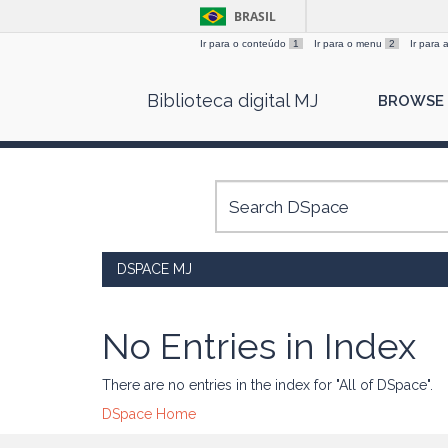
BRASIL
Ir para o conteúdo
1
Ir para o menu
2
Ir para
Skip
Biblioteca digital MJ
BROWSE
navigation
DSPACE MJ
No Entries in Index
There are no entries in the index for "All of DSpace".
DSpace Home