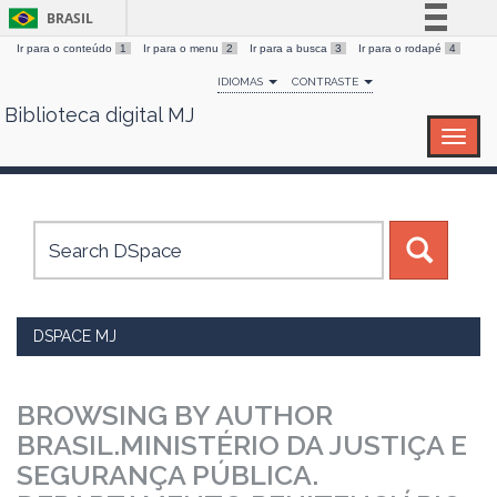
BRASIL
Ir para o conteúdo
1
Ir para o menu
2
Ir para a busca
3
Ir para o rodapé
4
Simplifique!
IDIOMAS
CONTRASTE
Comunica BR
Biblioteca digital MJ
Skip
Participe
navigation
Acesso à informação
Legislação
Canais
DSPACE MJ
BROWSING BY AUTHOR
BRASIL.MINISTÉRIO DA JUSTIÇA E
SEGURANÇA PÚBLICA.