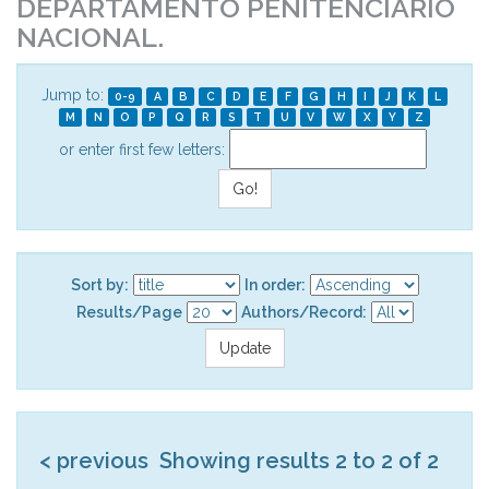
DEPARTAMENTO PENITENCIÁRIO
NACIONAL.
Jump to:
0-9
A
B
C
D
E
F
G
H
I
J
K
L
M
N
O
P
Q
R
S
T
U
V
W
X
Y
Z
or enter first few letters:
Sort by:
In order:
Results/Page
Authors/Record:
< previous
Showing results 2 to 2 of 2