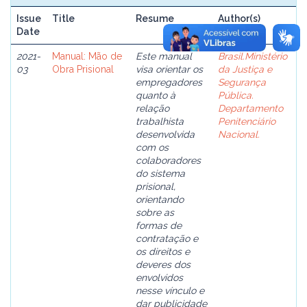
Issue
Title
Resume
Author(s)
Date
2021-
Manual: Mão de
Este manual
Brasil.Ministério
03
Obra Prisional
visa orientar os
da Justiça e
empregadores
Segurança
quanto à
Pública.
relação
Departamento
trabalhista
Penitenciário
desenvolvida
Nacional.
com os
colaboradores
do sistema
prisional,
orientando
sobre as
formas de
contratação e
os direitos e
deveres dos
envolvidos
nesse vínculo e
dar publicidade