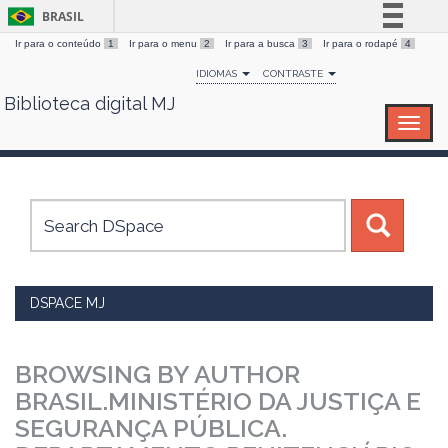
BRASIL
Ir para o conteúdo
1
Ir para o menu
2
Ir para a busca
3
Ir para o rodapé
4
Simplifique!
IDIOMAS
CONTRASTE
Comunica BR
Biblioteca digital MJ
Skip
Participe
navigation
Acesso à informação
Legislação
Canais
DSPACE MJ
BROWSING BY AUTHOR
BRASIL.MINISTÉRIO DA JUSTIÇA E
SEGURANÇA PÚBLICA.