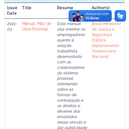
Issue
Title
Resume
Author(s)
Date
2021-
Manual: Mão de
Este manual
Brasil.Ministério
03
Obra Prisional
visa orientar os
da Justiça e
empregadores
Segurança
quanto à
Pública.
relação
Departamento
trabalhista
Penitenciário
desenvolvida
Nacional.
com os
colaboradores
do sistema
prisional,
orientando
sobre as
formas de
contratação e
os direitos e
deveres dos
envolvidos
nesse vínculo e
dar publicidade