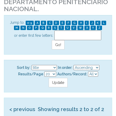
DEPARTAMENTO PENITENCIÁRIO
NACIONAL.
Jump to:
0-9
A
B
C
D
E
F
G
H
I
J
K
L
M
N
O
P
Q
R
S
T
U
V
W
X
Y
Z
or enter first few letters:
Sort by:
In order:
Results/Page
Authors/Record:
< previous
Showing results 2 to 2 of 2