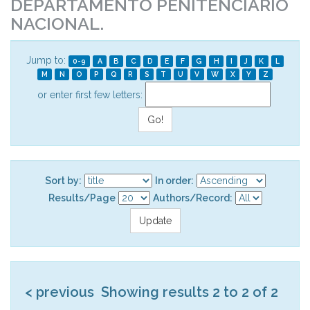
DEPARTAMENTO PENITENCIÁRIO
NACIONAL.
Jump to:
0-9
A
B
C
D
E
F
G
H
I
J
K
L
M
N
O
P
Q
R
S
T
U
V
W
X
Y
Z
or enter first few letters:
Sort by:
In order:
Results/Page
Authors/Record:
< previous
Showing results 2 to 2 of 2