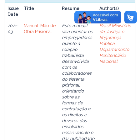
Issue
Title
Resume
Author(s)
Date
2021-
Manual: Mão de
Este manual
Brasil.Ministério
03
Obra Prisional
visa orientar os
da Justiça e
empregadores
Segurança
quanto à
Pública.
relação
Departamento
trabalhista
Penitenciário
desenvolvida
Nacional.
com os
colaboradores
do sistema
prisional,
orientando
sobre as
formas de
contratação e
os direitos e
deveres dos
envolvidos
nesse vínculo e
dar publicidade