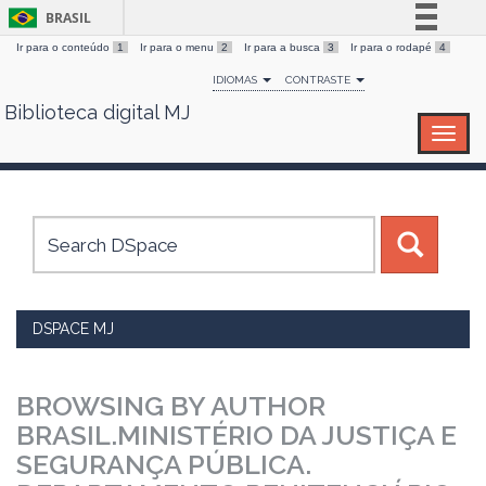
BRASIL
Ir para o conteúdo
1
Ir para o menu
2
Ir para a busca
3
Ir para o rodapé
4
Simplifique!
IDIOMAS
CONTRASTE
Comunica BR
Biblioteca digital MJ
Skip
Participe
navigation
Acesso à informação
Legislação
Canais
DSPACE MJ
BROWSING BY AUTHOR
BRASIL.MINISTÉRIO DA JUSTIÇA E
SEGURANÇA PÚBLICA.