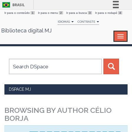
BRASIL
Ir para o conteúdo
1
Ir para o menu
2
Ir para a busca
3
Ir para o rodapé
4
Simplifique!
IDIOMAS
CONTRASTE
Comunica BR
Biblioteca digital MJ
Skip
Participe
navigation
Acesso à informação
Legislação
Canais
DSPACE MJ
BROWSING BY AUTHOR CÉLIO
BORJA