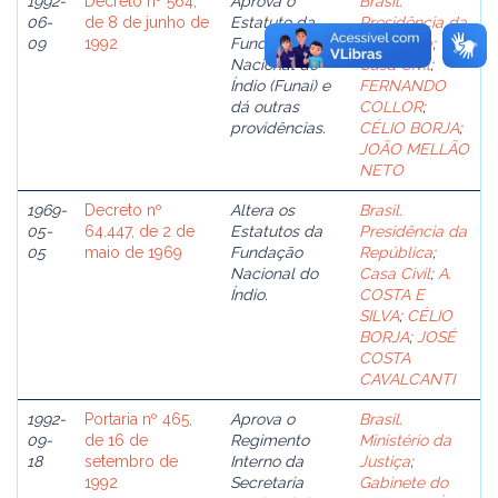
1992-
Decreto nº 564,
Aprova o
Brasil.
06-
de 8 de junho de
Estatuto da
Presidência da
09
1992
Fundação
República
;
Nacional do
Casa Civil
;
Índio (Funai) e
FERNANDO
dá outras
COLLOR
;
providências.
CÉLIO BORJA
;
JOÃO MELLÃO
NETO
1969-
Decreto nº
Altera os
Brasil.
05-
64.447, de 2 de
Estatutos da
Presidência da
05
maio de 1969
Fundação
República
;
Nacional do
Casa Civil
;
A.
Índio.
COSTA E
SILVA
;
CÉLIO
BORJA
;
JOSÉ
COSTA
CAVALCANTI
1992-
Portaria nº 465,
Aprova o
Brasil.
09-
de 16 de
Regimento
Ministério da
18
setembro de
Interno da
Justiça
;
1992
Secretaria
Gabinete do