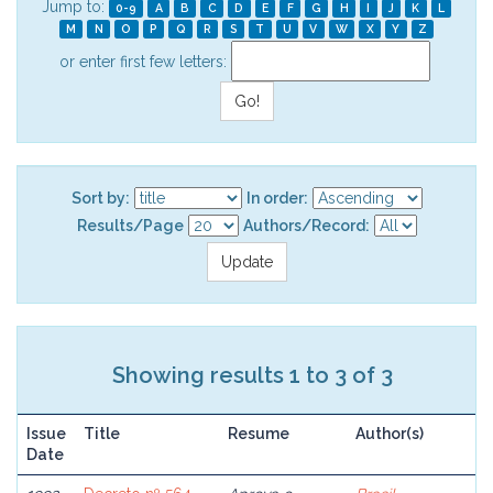
Jump to:
0-9
A
B
C
D
E
F
G
H
I
J
K
L
M
N
O
P
Q
R
S
T
U
V
W
X
Y
Z
or enter first few letters:
Sort by:
In order:
Results/Page
Authors/Record:
Showing results 1 to 3 of 3
Issue
Title
Resume
Author(s)
Date