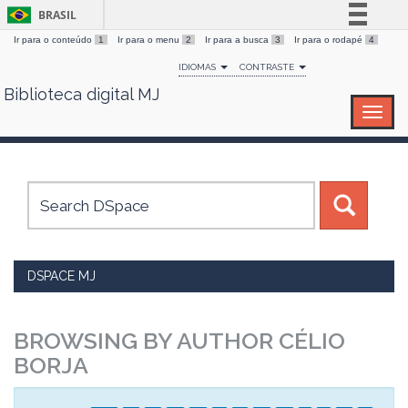
BRASIL
Ir para o conteúdo
1
Ir para o menu
2
Ir para a busca
3
Ir para o rodapé
4
Simplifique!
IDIOMAS
CONTRASTE
Comunica BR
Biblioteca digital MJ
Skip
Participe
navigation
Acesso à informação
Legislação
Canais
DSPACE MJ
BROWSING BY AUTHOR CÉLIO
BORJA