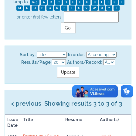
Jump to:
0-9
A
B
C
D
E
F
G
H
I
J
K
L
M
N
O
P
Q
R
S
T
U
V
W
X
Y
Z
or enter first few letters:
Sort by:
In order:
Results/Page
Authors/Record:
< previous
Showing results 3 to 3 of 3
Issue
Title
Resume
Author(s)
Date