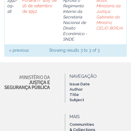
1992-
Portaria nº 465, de
Aprova o
Brasil.
09-
16 de setembro
Regimento
Ministério da
18
de 1992
Interno da
Justiça
;
Secretaria
Gabinete do
Nacional de
Ministro
;
Direito
CÉLIO BORJA
Econômico -
SNDE.
< previous
Showing results 3 to 3 of 3
NAVEGAÇÃO
Issue Date
Author
Title
Subject
MAIS
Communities
& Collections