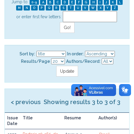
Jump to:
0-9
A
B
C
D
E
F
G
H
I
J
K
L
M
N
O
P
Q
R
S
T
U
V
W
X
Y
Z
or enter first few letters:
Sort by:
In order:
Results/Page
Authors/Record:
< previous
Showing results 3 to 3 of 3
Issue
Title
Resume
Author(s)
Date