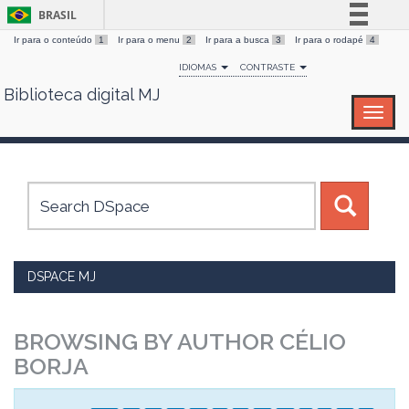
BRASIL
Ir para o conteúdo
1
Ir para o menu
2
Ir para a busca
3
Ir para o rodapé
4
Simplifique!
IDIOMAS
CONTRASTE
Comunica BR
Biblioteca digital MJ
Skip
Participe
navigation
Acesso à informação
Legislação
Canais
DSPACE MJ
BROWSING BY AUTHOR CÉLIO
BORJA