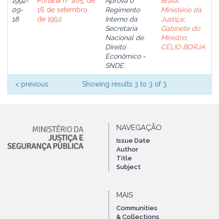
1992-
Portaria nº 465, de
Aprova o
Brasil.
09-
16 de setembro
Regimento
Ministério da
18
de 1992
Interno da
Justiça
;
Secretaria
Gabinete do
Nacional de
Ministro
;
Direito
CÉLIO BORJA
Econômico -
SNDE.
< previous
Showing results 3 to 3 of 3
NAVEGAÇÃO
Issue Date
Author
Title
Subject
MAIS
Communities
& Collections