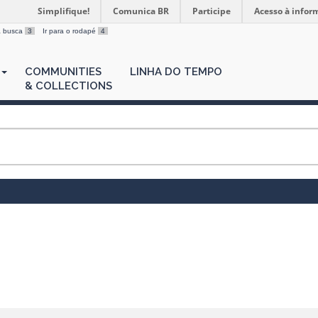
Simplifique!
Comunica BR
Participe
Acesso à infor
 a busca
3
Ir para o rodapé
4
COMMUNITIES
LINHA DO TEMPO
& COLLECTIONS