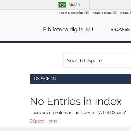
BRASIL
Ir para o conteúdo
1
Ir para o menu
2
Ir para
Skip
Biblioteca digital MJ
BROWSE
navigation
DSPACE MJ
No Entries in Index
There are no entries in the index for "All of DSpace".
DSpace Home