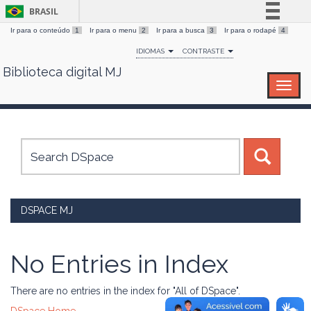
BRASIL
Ir para o conteúdo
1
Ir para o menu
2
Ir para a busca
3
Ir para o rodapé
4
Simplifique!
IDIOMAS
CONTRASTE
Comunica BR
Biblioteca digital MJ
Skip
Participe
navigation
Acesso à informação
Legislação
Canais
DSPACE MJ
No Entries in Index
There are no entries in the index for "All of DSpace".