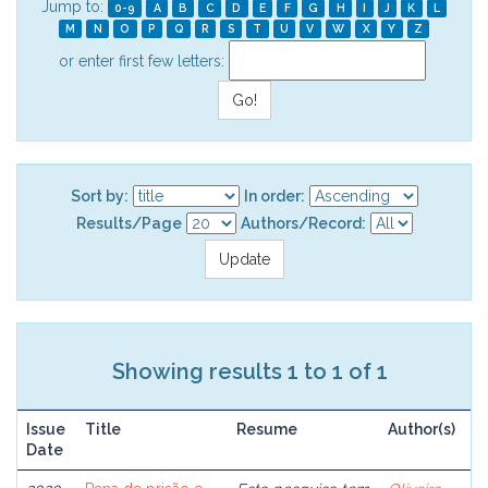
Jump to:
0-9
A
B
C
D
E
F
G
H
I
J
K
L
M
N
O
P
Q
R
S
T
U
V
W
X
Y
Z
or enter first few letters:
Sort by:
In order:
Results/Page
Authors/Record:
Showing results 1 to 1 of 1
Issue
Title
Resume
Author(s)
Date