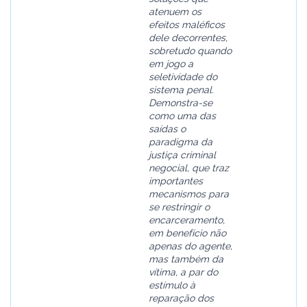
atenuem os
efeitos maléficos
dele decorrentes,
sobretudo quando
em jogo a
seletividade do
sistema penal.
Demonstra-se
como uma das
saídas o
paradigma da
justiça criminal
negocial, que traz
importantes
mecanismos para
se restringir o
encarceramento,
em benefício não
apenas do agente,
mas também da
vítima, a par do
estímulo à
reparação dos