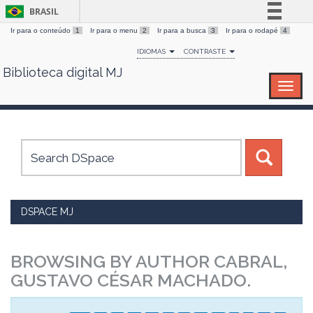
BRASIL
Ir para o conteúdo
1
Ir para o menu
2
Ir para a busca
3
Ir para o rodapé
4
Simplifique!
IDIOMAS
CONTRASTE
Comunica BR
Biblioteca digital MJ
Skip
Participe
navigation
Acesso à informação
Legislação
Canais
DSPACE MJ
BROWSING BY AUTHOR CABRAL,
GUSTAVO CÉSAR MACHADO.