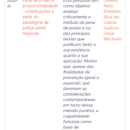
2020-
Pena de prisão e
Esta pesquisa tem
Oliveira
11
proporcionalidade
como objetivo
Neto,
: contribuições a
analisar
Emetério
partir do
criticamente o
Silva de.
;
paradigma da
instituto da pena
Cabral,
justiça penal
de prisão à luz
Gustavo
negocial
das principais
César
teorias que
Machado.
justificam tanto a
sua existência
quanto a sua
aplicação. Mostra
que, apesar das
finalidades de
prevenção (geral e
especial), que
dominam as
considerações
contemporâneas
em torno desse
método punitivo, a
culpabilidade
funciona como
base de