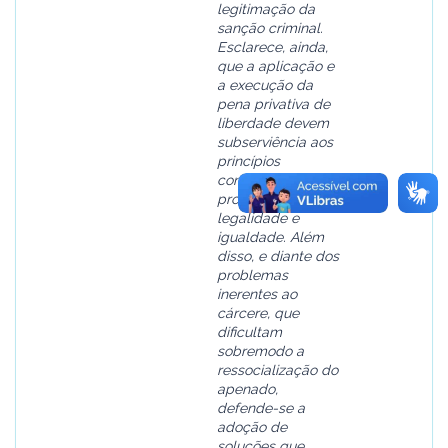
legitimação da
sanção criminal.
Esclarece, ainda,
que a aplicação e
a execução da
pena privativa de
liberdade devem
subserviência aos
princípios
constitucionais da
proporcionalidade,
legalidade e
igualdade. Além
disso, e diante dos
problemas
inerentes ao
cárcere, que
dificultam
sobremodo a
ressocialização do
apenado,
defende-se a
adoção de
soluções que