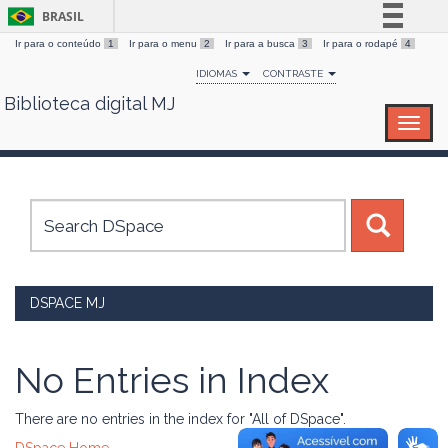
BRASIL
Ir para o conteúdo
1
Ir para o menu
2
Ir para a busca
3
Ir para o rodapé
4
Simplifique!
IDIOMAS
CONTRASTE
Comunica BR
Biblioteca digital MJ
Skip
Participe
navigation
Acesso à informação
Legislação
Canais
DSPACE MJ
No Entries in Index
There are no entries in the index for "All of DSpace".