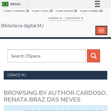
BRASIL
Ir para o conteúdo
1
Ir para o menu
2
Ir para a busca
3
Ir para o rodapé
4
Simplifique!
IDIOMAS
CONTRASTE
Comunica BR
Biblioteca digital MJ
Skip
Participe
navigation
Acesso à informação
Legislação
Canais
DSPACE MJ
BROWSING BY AUTHOR CARDOSO,
RENATA BRAZ DAS NEVES