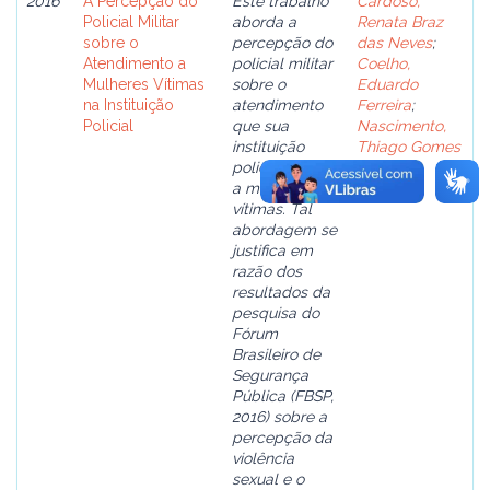
2016
A Percepção do
Este trabalho
Cardoso,
Policial Militar
aborda a
Renata Braz
sobre o
percepção do
das Neves
;
Atendimento a
policial militar
Coelho,
Mulheres Vítimas
sobre o
Eduardo
na Instituição
atendimento
Ferreira
;
Policial
que sua
Nascimento,
instituição
Thiago Gomes
policial presta
a mulheres
vítimas. Tal
abordagem se
justifica em
razão dos
resultados da
pesquisa do
Fórum
Brasileiro de
Segurança
Pública (FBSP,
2016) sobre a
percepção da
violência
sexual e o