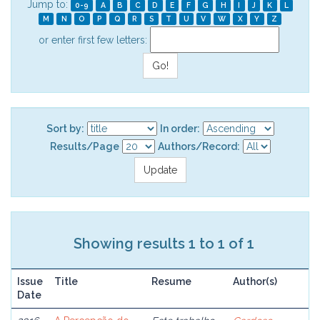
Jump to:
0-9
A
B
C
D
E
F
G
H
I
J
K
L
M
N
O
P
Q
R
S
T
U
V
W
X
Y
Z
or enter first few letters:
Sort by:
In order:
Results/Page
Authors/Record:
Showing results 1 to 1 of 1
Issue
Title
Resume
Author(s)
Date