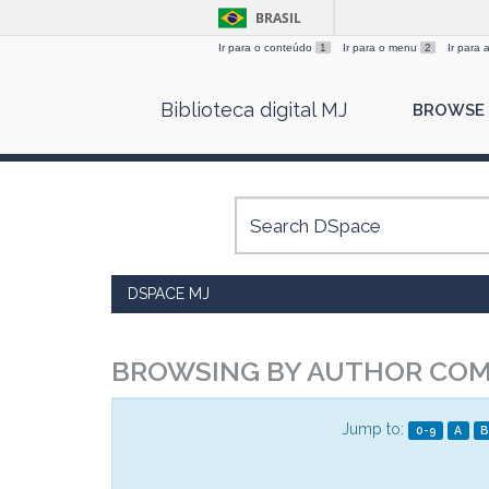
BRASIL
Ir para o conteúdo
1
Ir para o menu
2
Ir para
Skip
Biblioteca digital MJ
BROWSE
navigation
DSPACE MJ
BROWSING BY AUTHOR COMI
Jump to:
0-9
A
B