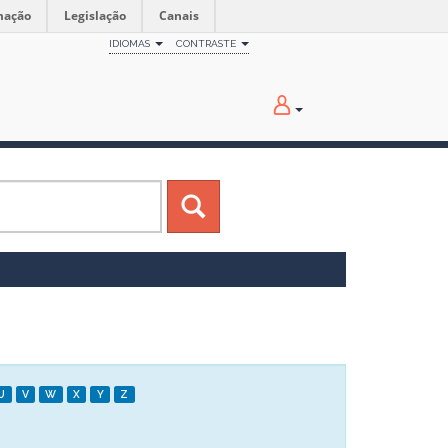
mação
Legislação
Canais
IDIOMAS
CONTRASTE
U
V
W
X
Y
Z