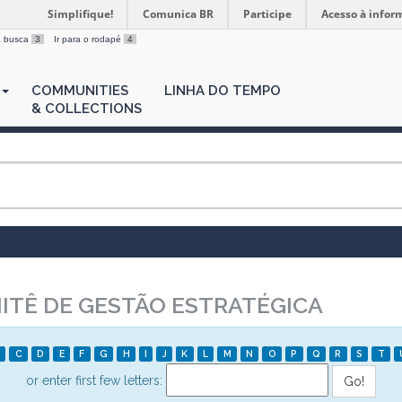
Simplifique!
Comunica BR
Participe
Acesso à infor
 a busca
3
Ir para o rodapé
4
COMMUNITIES
LINHA DO TEMPO
& COLLECTIONS
TÊ DE GESTÃO ESTRATÉGICA
C
D
E
F
G
H
I
J
K
L
M
N
O
P
Q
R
S
T
or enter first few letters: