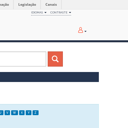
mação
Legislação
Canais
IDIOMAS
CONTRASTE
U
V
W
X
Y
Z