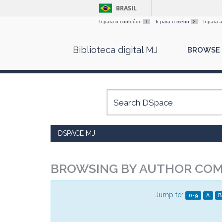
BRASIL
Ir para o conteúdo
1
Ir para o menu
2
Ir para
Skip
Biblioteca digital MJ
BROWSE
navigation
DSPACE MJ
BROWSING BY AUTHOR COMI
Jump to:
0-9
A
B