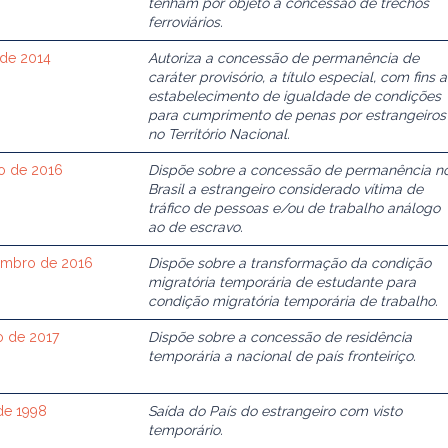
tenham por objeto a concessão de trechos
ferroviários.
 de 2014
Autoriza a concessão de permanência de
caráter provisório, a título especial, com fins a
estabelecimento de igualdade de condições
para cumprimento de penas por estrangeiros
no Território Nacional.
to de 2016
Dispõe sobre a concessão de permanência n
Brasil a estrangeiro considerado vítima de
tráfico de pessoas e/ou de trabalho análogo
ao de escravo.
zembro de 2016
Dispõe sobre a transformação da condição
migratória temporária de estudante para
condição migratória temporária de trabalho.
o de 2017
Dispõe sobre a concessão de residência
temporária a nacional de país fronteiriço.
de 1998
Saída do País do estrangeiro com visto
temporário.