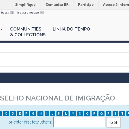
Simplifique!
Comunica BR
Participe
Acesso à infor
 a busca
3
Ir para o rodapé
4
COMMUNITIES
LINHA DO TEMPO
& COLLECTIONS
SELHO NACIONAL DE IMIGRAÇÃO
C
D
E
F
G
H
I
J
K
L
M
N
O
P
Q
R
S
T
or enter first few letters: