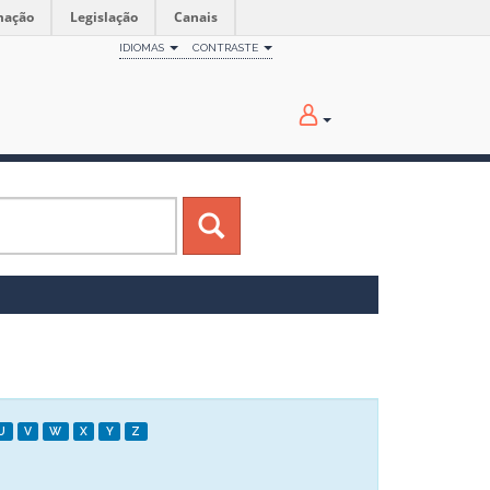
mação
Legislação
Canais
IDIOMAS
CONTRASTE
U
V
W
X
Y
Z