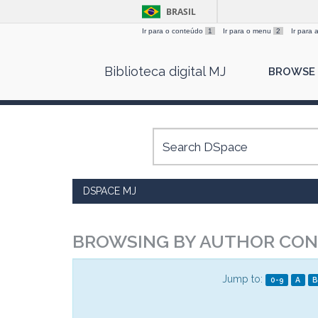
BRASIL
Ir para o conteúdo
1
Ir para o menu
2
Ir para
Skip
Biblioteca digital MJ
BROWSE
navigation
DSPACE MJ
BROWSING BY AUTHOR CON
Jump to:
0-9
A
B