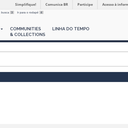
Simplifique!
Comunica BR
Participe
Acesso à infor
 a busca
3
Ir para o rodapé
4
COMMUNITIES
LINHA DO TEMPO
& COLLECTIONS