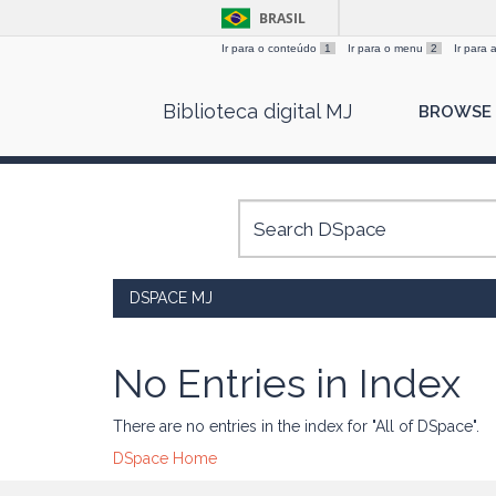
BRASIL
Ir para o conteúdo
1
Ir para o menu
2
Ir para
Skip
Biblioteca digital MJ
BROWSE
navigation
DSPACE MJ
No Entries in Index
There are no entries in the index for "All of DSpace".
DSpace Home