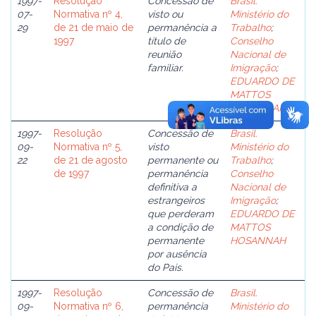
1997-
Resolução
Concessão de
Brasil.
07-
Normativa nº 4,
visto ou
Ministério do
29
de 21 de maio de
permanência a
Trabalho
;
1997
título de
Conselho
reunião
Nacional de
familiar.
Imigração
;
EDUARDO DE
MATTOS
HOSANNAH
1997-
Resolução
Concessão de
Brasil.
09-
Normativa nº 5,
visto
Ministério do
22
de 21 de agosto
permanente ou
Trabalho
;
de 1997
permanência
Conselho
definitiva a
Nacional de
estrangeiros
Imigração
;
que perderam
EDUARDO DE
a condição de
MATTOS
permanente
HOSANNAH
por ausência
do Pais.
1997-
Resolução
Concessão de
Brasil.
09-
Normativa nº 6,
permanência
Ministério do