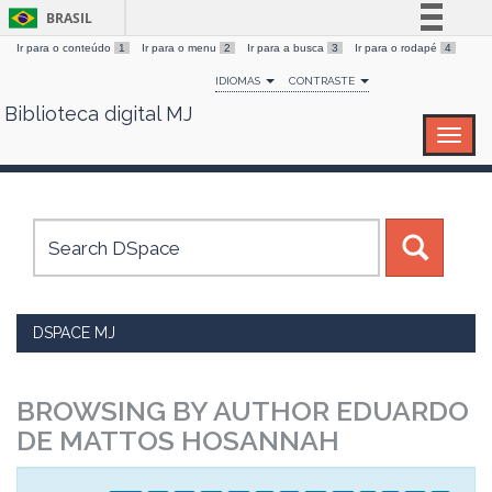
BRASIL
Ir para o conteúdo
1
Ir para o menu
2
Ir para a busca
3
Ir para o rodapé
4
Simplifique!
IDIOMAS
CONTRASTE
Comunica BR
Biblioteca digital MJ
Skip
Participe
navigation
Acesso à informação
Legislação
Canais
DSPACE MJ
BROWSING BY AUTHOR EDUARDO
DE MATTOS HOSANNAH