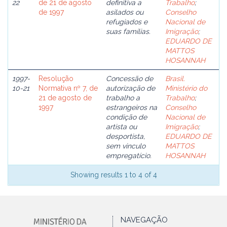
22
de 21 de agosto
definitiva a
Trabalho
;
de 1997
asilados ou
Conselho
refugiados e
Nacional de
suas famílias.
Imigração
;
EDUARDO DE
MATTOS
HOSANNAH
1997-
Resolução
Concessão de
Brasil.
10-21
Normativa nº 7, de
autorização de
Ministério do
21 de agosto de
trabalho a
Trabalho
;
1997
estrangeiros na
Conselho
condição de
Nacional de
artista ou
Imigração
;
desportista,
EDUARDO DE
sem vinculo
MATTOS
empregatício.
HOSANNAH
Showing results 1 to 4 of 4
NAVEGAÇÃO