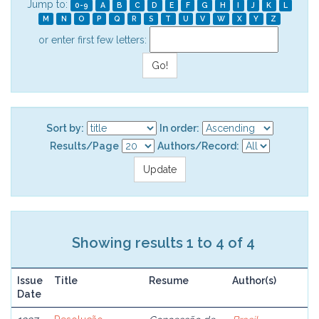
Jump to:
0-9
A
B
C
D
E
F
G
H
I
J
K
L
M
N
O
P
Q
R
S
T
U
V
W
X
Y
Z
or enter first few letters:
Sort by:
In order:
Results/Page
Authors/Record:
Showing results 1 to 4 of 4
Issue
Title
Resume
Author(s)
Date