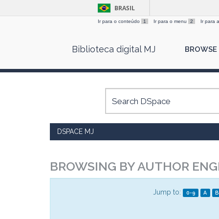
BRASIL
Ir para o conteúdo
1
Ir para o menu
2
Ir para
Skip
Biblioteca digital MJ
BROWSE
navigation
DSPACE MJ
BROWSING BY AUTHOR ENGEL
Jump to:
0-9
A
B