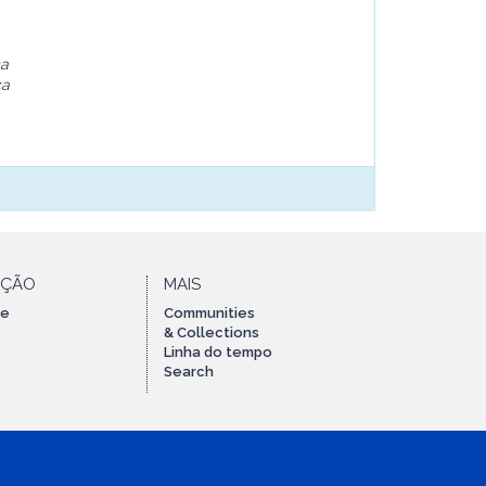
ca
ça
AÇÃO
MAIS
te
Communities
& Collections
Linha do tempo
Search