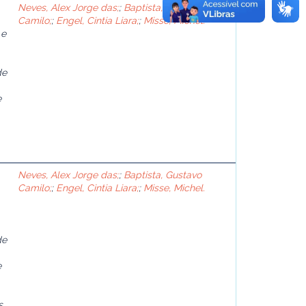
Neves, Alex Jorge das;
;
Baptista, Gustavo
Camilo;
;
Engel, Cintia Liara;
;
Misse, Michel.
 e
de
e
Neves, Alex Jorge das;
;
Baptista, Gustavo
Camilo;
;
Engel, Cintia Liara;
;
Misse, Michel.
de
e
s.