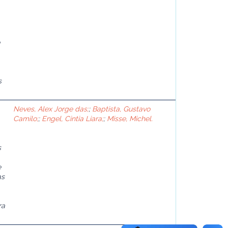
s
Neves, Alex Jorge das;
;
Baptista, Gustavo
Camilo;
;
Engel, Cintia Liara;
;
Misse, Michel.
s
e
as
ra