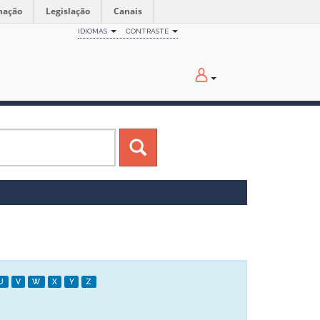
mação
Legislação
Canais
IDIOMAS
CONTRASTE
U
V
W
X
Y
Z