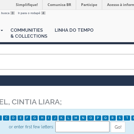
Simplifique!
Comunica BR
Participe
Acesso à infor
 a busca
3
Ir para o rodapé
4
COMMUNITIES
LINHA DO TEMPO
& COLLECTIONS
, CINTIA LIARA;
C
D
E
F
G
H
I
J
K
L
M
N
O
P
Q
R
S
T
or enter first few letters: