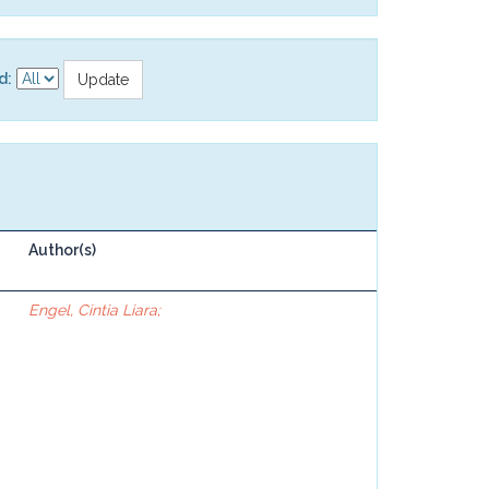
d:
Author(s)
Engel, Cintia Liara;