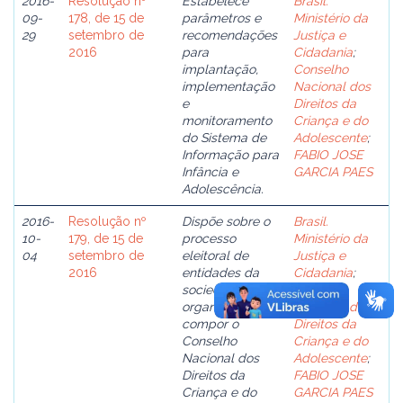
2016-
Resolução nº
Estabelece
Brasil.
09-
178, de 15 de
parâmetros e
Ministério da
29
setembro de
recomendações
Justiça e
2016
para
Cidadania
;
implantação,
Conselho
implementação
Nacional dos
e
Direitos da
monitoramento
Criança e do
do Sistema de
Adolescente
;
Informação para
FABIO JOSE
Infância e
GARCIA PAES
Adolescência.
2016-
Resolução nº
Dispõe sobre o
Brasil.
10-
179, de 15 de
processo
Ministério da
04
setembro de
eleitoral de
Justiça e
2016
entidades da
Cidadania
;
sociedade civil
Conselho
organizada para
Nacional dos
compor o
Direitos da
Conselho
Criança e do
Nacional dos
Adolescente
;
Direitos da
FABIO JOSE
Criança e do
GARCIA PAES