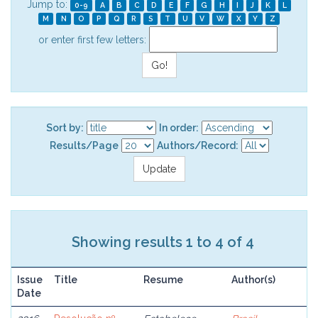
Jump to:
0-9
A
B
C
D
E
F
G
H
I
J
K
L
M
N
O
P
Q
R
S
T
U
V
W
X
Y
Z
or enter first few letters:
Sort by:
In order:
Results/Page
Authors/Record:
Showing results 1 to 4 of 4
Issue
Title
Resume
Author(s)
Date