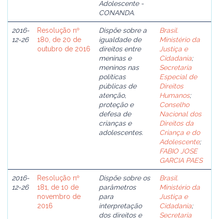
Adolescente -
CONANDA.
2016-
Resolução nº
Dispõe sobre a
Brasil.
12-26
180, de 20 de
igualdade de
Ministério da
outubro de 2016
direitos entre
Justiça e
meninas e
Cidadania
;
meninos nas
Secretaria
políticas
Especial de
públicas de
Direitos
atenção,
Humanos
;
proteção e
Conselho
defesa de
Nacional dos
crianças e
Direitos da
adolescentes.
Criança e do
Adolescente
;
FABIO JOSE
GARCIA PAES
2016-
Resolução nº
Dispõe sobre os
Brasil.
12-26
181, de 10 de
parâmetros
Ministério da
novembro de
para
Justiça e
2016
interpretação
Cidadania
;
dos direitos e
Secretaria