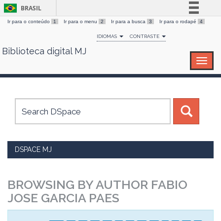
BRASIL
Ir para o conteúdo
1
Ir para o menu
2
Ir para a busca
3
Ir para o rodapé
4
Simplifique!
IDIOMAS
CONTRASTE
Comunica BR
Biblioteca digital MJ
Skip
Participe
navigation
Acesso à informação
Legislação
Canais
DSPACE MJ
BROWSING BY AUTHOR FABIO
JOSE GARCIA PAES