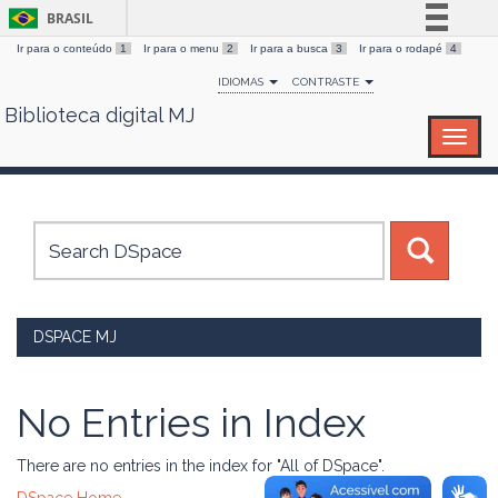
BRASIL
Ir para o conteúdo
1
Ir para o menu
2
Ir para a busca
3
Ir para o rodapé
4
Simplifique!
IDIOMAS
CONTRASTE
Comunica BR
Biblioteca digital MJ
Skip
Participe
navigation
Acesso à informação
Legislação
Canais
DSPACE MJ
No Entries in Index
There are no entries in the index for "All of DSpace".