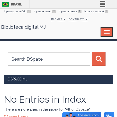
BRASIL
Ir para o conteúdo
1
Ir para o menu
2
Ir para a busca
3
Ir para o rodapé
4
Simplifique!
IDIOMAS
CONTRASTE
Comunica BR
Biblioteca digital MJ
Skip
Participe
navigation
Acesso à informação
Legislação
Canais
DSPACE MJ
No Entries in Index
There are no entries in the index for "All of DSpace".