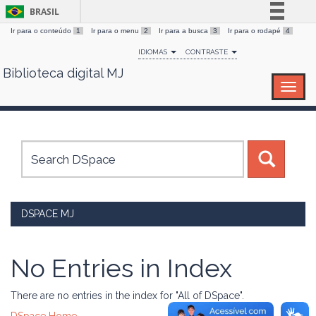
BRASIL
Ir para o conteúdo
1
Ir para o menu
2
Ir para a busca
3
Ir para o rodapé
4
Simplifique!
IDIOMAS
CONTRASTE
Comunica BR
Biblioteca digital MJ
Skip
Participe
navigation
Acesso à informação
Legislação
Canais
DSPACE MJ
No Entries in Index
There are no entries in the index for "All of DSpace".