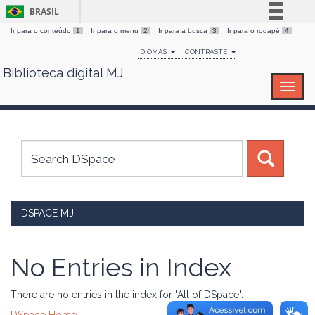
BRASIL
Ir para o conteúdo
1
Ir para o menu
2
Ir para a busca
3
Ir para o rodapé
4
Simplifique!
IDIOMAS
CONTRASTE
Comunica BR
Biblioteca digital MJ
Skip
Participe
navigation
Acesso à informação
Legislação
Canais
DSPACE MJ
No Entries in Index
There are no entries in the index for "All of DSpace".