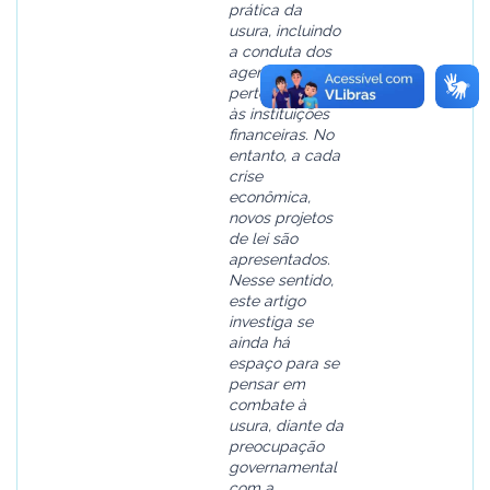
prática da
usura, incluindo
a conduta dos
agentes
pertencentes
às instituições
financeiras. No
entanto, a cada
crise
econômica,
novos projetos
de lei são
apresentados.
Nesse sentido,
este artigo
investiga se
ainda há
espaço para se
pensar em
combate à
usura, diante da
preocupação
governamental
com a