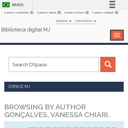
BRASIL
Ir para o conteúdo
1
Ir para o menu
2
Ir para a busca
3
Ir para o rodapé
4
Simplifique!
IDIOMAS
CONTRASTE
Comunica BR
Biblioteca digital MJ
Skip
Participe
navigation
Acesso à informação
Legislação
Canais
DSPACE MJ
BROWSING BY AUTHOR
GONÇALVES, VANESSA CHIARI.