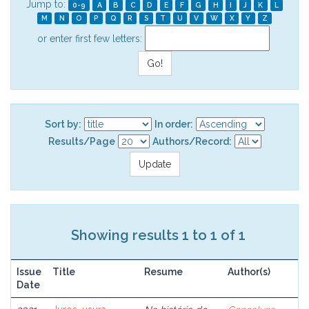
Jump to:
0-9
A
B
C
D
E
F
G
H
I
J
K
L
M
N
O
P
Q
R
S
T
U
V
W
X
Y
Z
or enter first few letters:
Sort by:
In order:
Results/Page
Authors/Record:
Showing results 1 to 1 of 1
Issue
Title
Resume
Author(s)
Date