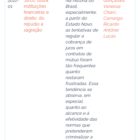
2021-
Juros, usura,
Na história do
Gonçalves,
01
instituições
Brasil,
Vanessa
financeiras e
especialmente,
Chiari.
;
direito: do
a partir do
Camargo,
repúdio à
Estado Novo,
Ricardo
sagração
as tentativas de
Antônio
regular a
Lucas.
cobrança de
juros em
contratos de
mútuo foram
tão frequentes
quanto
restaram
frustradas. Essa
tendência se
observa, em
especial,
quanto ao
alcance e à
efetividade das
normas que
pretenderam
criminalizar a