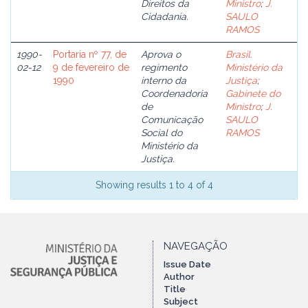
Direitos da
Ministro
;
J.
Cidadania.
SAULO
RAMOS
1990-
Portaria nº 77, de
Aprova o
Brasil.
02-12
9 de fevereiro de
regimento
Ministério da
1990
interno da
Justiça
;
Coordenadoria
Gabinete do
de
Ministro
;
J.
Comunicação
SAULO
Social do
RAMOS
Ministério da
Justiça.
Showing results 1 to 4 of 4
NAVEGAÇÃO
Issue Date
Author
Title
Subject