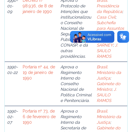
1990-
Decreto nº
Aprova o
Brasil.
01-
98.936, de 8 de
Protocolo de
Presidência
09
janeiro de 1990
Intenções que
da República
;
institucionalizou
Casa Civil
;
o Conselho
Subchefia
Nacional de
para Assuntos
Segurança
Jurídicos
;
Pública
JOSÉ
CONASP, e dá
SARNEY
;
J.
outras
SAULO
providências.
RAMOS
1990-
Portaria nº 44, de
Aprova o
Brasil.
01-22
19 de janeiro de
Regimento
Ministério da
1990
Interno do
Justiça
;
Conselho
Gabinete do
Nacional de
Ministro
;
J.
Política Criminal
SAULO
e Penitenciária.
RAMOS
1990-
Portaria nº 73, de
Aprova o
Brasil.
02-
6 de fevereiro de
Regimento
Ministério da
07
1990
Interno da
Justiça
;
Secretaria de
Gabinete do