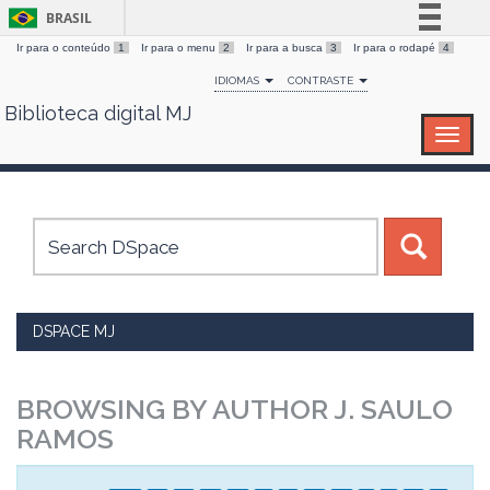
BRASIL
Ir para o conteúdo
1
Ir para o menu
2
Ir para a busca
3
Ir para o rodapé
4
Simplifique!
IDIOMAS
CONTRASTE
Comunica BR
Biblioteca digital MJ
Skip
Participe
navigation
Acesso à informação
Legislação
Canais
DSPACE MJ
BROWSING BY AUTHOR J. SAULO
RAMOS