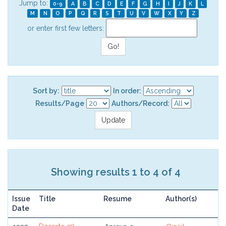
Jump to:
0-9
A
B
C
D
E
F
G
H
I
J
K
L
M
N
O
P
Q
R
S
T
U
V
W
X
Y
Z
or enter first few letters:
Sort by:
In order:
Results/Page
Authors/Record:
Showing results 1 to 4 of 4
Issue
Title
Resume
Author(s)
Date