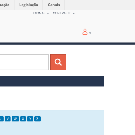
mação
Legislação
Canais
IDIOMAS
CONTRASTE
U
V
W
X
Y
Z