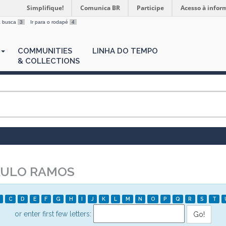
Simplifique!
Comunica BR
Participe
Acesso à infor
 a busca
3
Ir para o rodapé
4
COMMUNITIES
LINHA DO TEMPO
& COLLECTIONS
AULO RAMOS
C
D
E
F
G
H
I
J
K
L
M
N
O
P
Q
R
S
T
or enter first few letters: