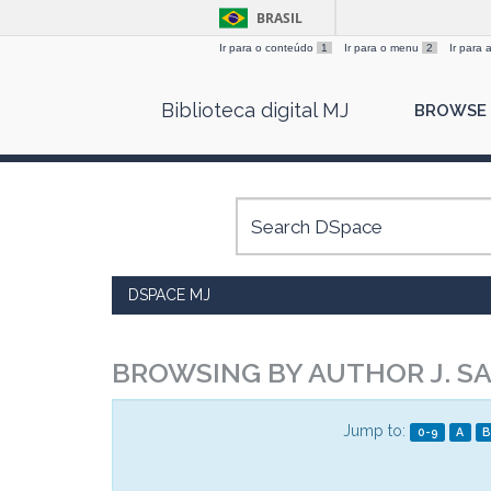
BRASIL
Ir para o conteúdo
1
Ir para o menu
2
Ir para
Skip
Biblioteca digital MJ
BROWSE
navigation
DSPACE MJ
BROWSING BY AUTHOR J. S
Jump to:
0-9
A
B