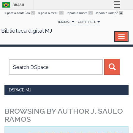
BRASIL
Ir para o conteúdo
1
Ir para o menu
2
Ir para a busca
3
Ir para o rodapé
4
Simplifique!
IDIOMAS
CONTRASTE
Comunica BR
Biblioteca digital MJ
Skip
Participe
navigation
Acesso à informação
Legislação
Canais
DSPACE MJ
BROWSING BY AUTHOR J. SAULO
RAMOS