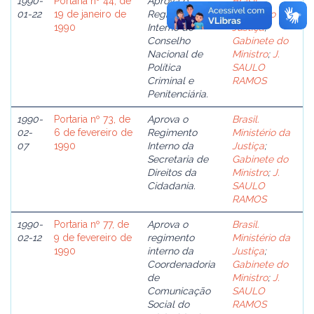
1990-
Portaria nº 44, de
Aprova o
Brasil.
01-22
19 de janeiro de
Regimento
Ministério da
1990
Interno do
Justiça
;
Conselho
Gabinete do
Nacional de
Ministro
;
J.
Política
SAULO
Criminal e
RAMOS
Penitenciária.
1990-
Portaria nº 73, de
Aprova o
Brasil.
02-
6 de fevereiro de
Regimento
Ministério da
07
1990
Interno da
Justiça
;
Secretaria de
Gabinete do
Direitos da
Ministro
;
J.
Cidadania.
SAULO
RAMOS
1990-
Portaria nº 77, de
Aprova o
Brasil.
02-12
9 de fevereiro de
regimento
Ministério da
1990
interno da
Justiça
;
Coordenadoria
Gabinete do
de
Ministro
;
J.
Comunicação
SAULO
Social do
RAMOS