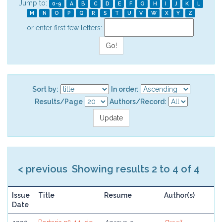
Jump to:
0-9
A
B
C
D
E
F
G
H
I
J
K
L
M
N
O
P
Q
R
S
T
U
V
W
X
Y
Z
or enter first few letters:
Sort by:
In order:
Results/Page
Authors/Record:
< previous
Showing results 2 to 4 of 4
Issue
Title
Resume
Author(s)
Date