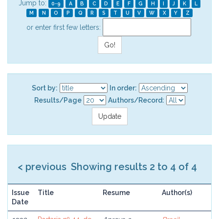
Jump to:
0-9
A
B
C
D
E
F
G
H
I
J
K
L
M
N
O
P
Q
R
S
T
U
V
W
X
Y
Z
or enter first few letters:
Sort by:
In order:
Results/Page
Authors/Record:
< previous
Showing results 2 to 4 of 4
Issue
Title
Resume
Author(s)
Date