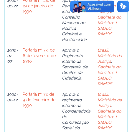
1990-
Portaria nº 44, de
Aprova o
Brasil.
01-22
19 de janeiro de
Regimento
Ministério da
1990
Interno do
Justiça
;
Conselho
Gabinete do
Nacional de
Ministro
;
J.
Política
SAULO
Criminal e
RAMOS
Penitenciária.
1990-
Portaria nº 73, de
Aprova o
Brasil.
02-
6 de fevereiro de
Regimento
Ministério da
07
1990
Interno da
Justiça
;
Secretaria de
Gabinete do
Direitos da
Ministro
;
J.
Cidadania.
SAULO
RAMOS
1990-
Portaria nº 77, de
Aprova o
Brasil.
02-12
9 de fevereiro de
regimento
Ministério da
1990
interno da
Justiça
;
Coordenadoria
Gabinete do
de
Ministro
;
J.
Comunicação
SAULO
Social do
RAMOS