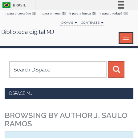
BRASIL
Ir para o conteúdo
1
Ir para o menu
2
Ir para a busca
3
Ir para o rodapé
4
Simplifique!
IDIOMAS
CONTRASTE
Comunica BR
Biblioteca digital MJ
Skip
Participe
navigation
Acesso à informação
Legislação
Canais
DSPACE MJ
BROWSING BY AUTHOR J. SAULO
RAMOS