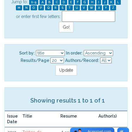
Jump to:
0-9
A
B
C
D
E
F
G
H
I
J
K
L
M
N
O
P
Q
R
S
T
U
V
W
X
Y
Z
or enter first few letters:
Sort by:
In order:
Results/Page
Authors/Record:
Showing results 1 to 1 of 1
Issue
Title
Resume
Author(s)
Date