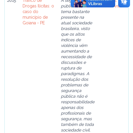
2015
Tráfico de
A segurança
Marques,
Drogas Ilícitas: o
pública é um
Liliane André
caso do
tema bastante
município de
presente na
Goiana - PE
atual sociedade
brasileira, visto
que os altos
índices de
violência vêm
aumentando a
necessidade de
discussões e
ruptura de
paradigmas. A
resolução dos
problemas de
segurança
pública não é
responsabilidade
apenas dos
profissionais de
segurança, mas
também de toda
sociedade civil.