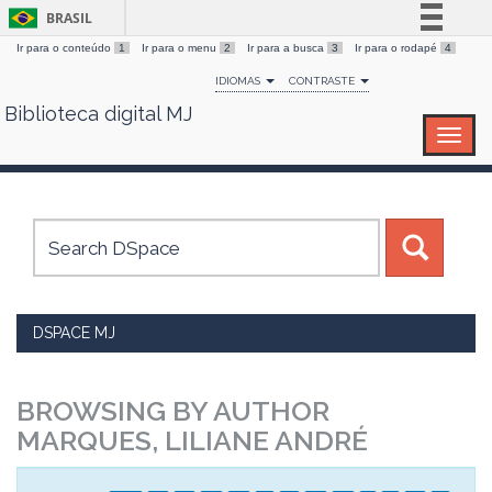
BRASIL
Ir para o conteúdo
1
Ir para o menu
2
Ir para a busca
3
Ir para o rodapé
4
Simplifique!
IDIOMAS
CONTRASTE
Comunica BR
Biblioteca digital MJ
Skip
Participe
navigation
Acesso à informação
Legislação
Canais
DSPACE MJ
BROWSING BY AUTHOR
MARQUES, LILIANE ANDRÉ