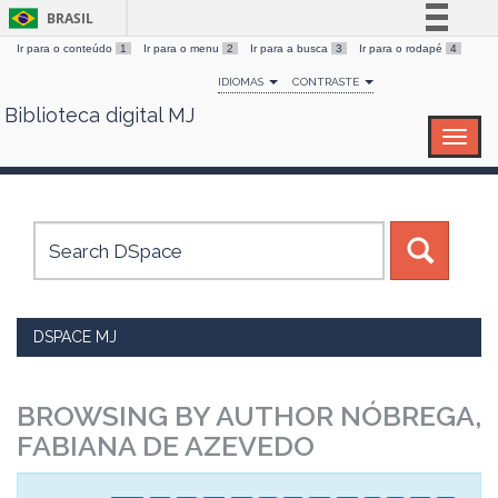
BRASIL
Ir para o conteúdo
1
Ir para o menu
2
Ir para a busca
3
Ir para o rodapé
4
Simplifique!
IDIOMAS
CONTRASTE
Comunica BR
Biblioteca digital MJ
Skip
Participe
navigation
Acesso à informação
Legislação
Canais
DSPACE MJ
BROWSING BY AUTHOR NÓBREGA,
FABIANA DE AZEVEDO