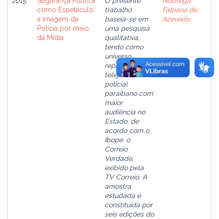
2015
Segurança Pública
O presente
Nóbrega,
como Espetáculo:
trabalho
Fabiana de
a imagem da
baseia-se em
Azevedo
Polícia por meio
uma pesquisa
da Mídia
qualitativa,
tendo como
universo
representado o
telejornal
policial
paraibano com
maior
audiência no
Estado, de
acordo com o
Ibope: o
Correio
Verdade,
exibido pela
TV Correio. A
amostra
estudada é
constituída por
seis edições do