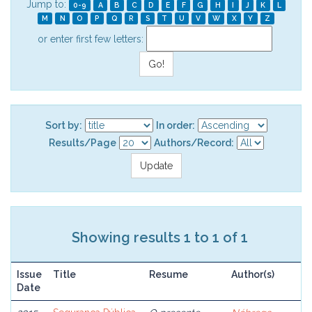
Jump to:
0-9
A
B
C
D
E
F
G
H
I
J
K
L
M
N
O
P
Q
R
S
T
U
V
W
X
Y
Z
or enter first few letters:
Sort by:
In order:
Results/Page
Authors/Record:
Showing results 1 to 1 of 1
Issue
Title
Resume
Author(s)
Date