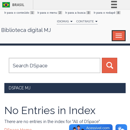
BRASIL
Ir para o conteúdo
1
Ir para o menu
2
Ir para a busca
3
Ir para o rodapé
4
Simplifique!
IDIOMAS
CONTRASTE
Comunica BR
Biblioteca digital MJ
Skip
Participe
navigation
Acesso à informação
Legislação
Canais
DSPACE MJ
No Entries in Index
There are no entries in the index for "All of DSpace".