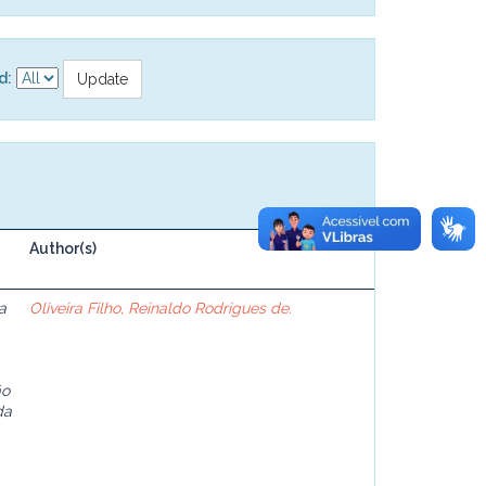
d:
Author(s)
a
Oliveira Filho, Reinaldo Rodrigues de.
ão
da