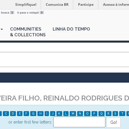
Simplifique!
Comunica BR
Participe
Acesso à infor
 a busca
3
Ir para o rodapé
4
COMMUNITIES
LINHA DO TEMPO
& COLLECTIONS
IRA FILHO, REINALDO RODRIGUES D
C
D
E
F
G
H
I
J
K
L
M
N
O
P
Q
R
S
T
or enter first few letters: