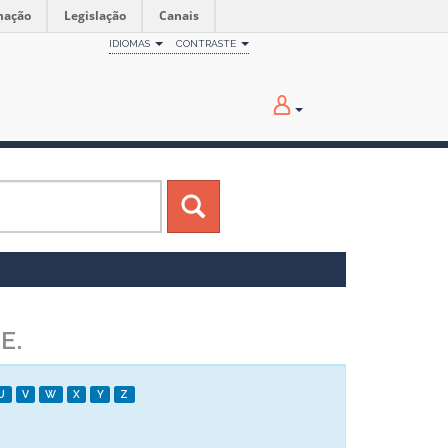
mação
Legislação
Canais
IDIOMAS
CONTRASTE
E.
U
V
W
X
Y
Z