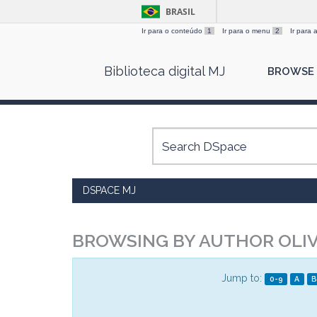
BRASIL
Ir para o conteúdo
1
Ir para o menu
2
Ir para
Skip
Biblioteca digital MJ
BROWSE
navigation
DSPACE MJ
BROWSING BY AUTHOR OLIVE
Jump to:
0-9
A
B