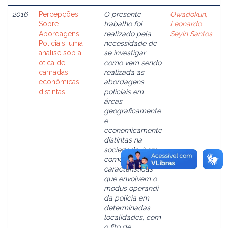
2016
Percepções
O presente
Owadokun,
Sobre
trabalho foi
Leonardo
Abordagens
realizado pela
Seyin Santos
Policiais: uma
necessidade de
análise sob a
se investigar
ótica de
como vem sendo
camadas
realizada as
econômicas
abordagens
distintas
policiais em
áreas
geograficamente
e
economicamente
distintas na
sociedade, bem
como as
características
que envolvem o
modus operandi
da polícia em
determinadas
localidades, com
o fito de