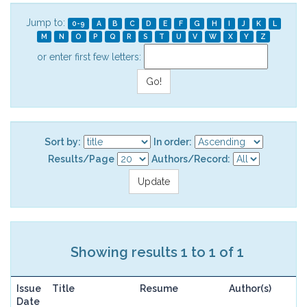
Jump to:
0-9
A
B
C
D
E
F
G
H
I
J
K
L
M
N
O
P
Q
R
S
T
U
V
W
X
Y
Z
or enter first few letters:
Sort by:
In order:
Results/Page
Authors/Record:
Showing results 1 to 1 of 1
Issue
Title
Resume
Author(s)
Date