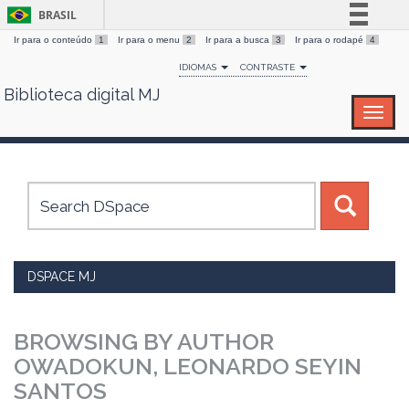
BRASIL
Ir para o conteúdo
1
Ir para o menu
2
Ir para a busca
3
Ir para o rodapé
4
Simplifique!
IDIOMAS
CONTRASTE
Comunica BR
Biblioteca digital MJ
Skip
Participe
navigation
Acesso à informação
Legislação
Canais
DSPACE MJ
BROWSING BY AUTHOR
OWADOKUN, LEONARDO SEYIN
SANTOS