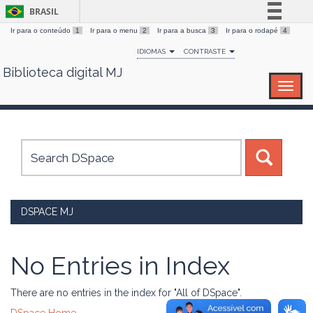
BRASIL
Ir para o conteúdo
1
Ir para o menu
2
Ir para a busca
3
Ir para o rodapé
4
Simplifique!
IDIOMAS
CONTRASTE
Comunica BR
Biblioteca digital MJ
Skip
Participe
navigation
Acesso à informação
Legislação
Canais
DSPACE MJ
No Entries in Index
There are no entries in the index for "All of DSpace".