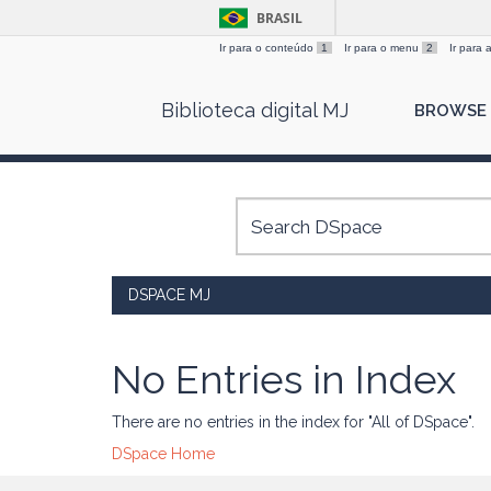
BRASIL
Ir para o conteúdo
1
Ir para o menu
2
Ir para
Skip
Biblioteca digital MJ
BROWSE
navigation
DSPACE MJ
No Entries in Index
There are no entries in the index for "All of DSpace".
DSpace Home