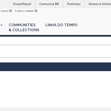
Simplifique!
Comunica BR
Participe
Acesso à infor
 a busca
3
Ir para o rodapé
4
COMMUNITIES
LINHA DO TEMPO
& COLLECTIONS