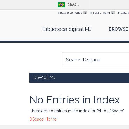
BRASIL
Ir para o conteúdo
1
Ir para o menu
2
Ir para
Skip
Biblioteca digital MJ
BROWSE
navigation
DSPACE MJ
No Entries in Index
There are no entries in the index for "All of DSpace".
DSpace Home