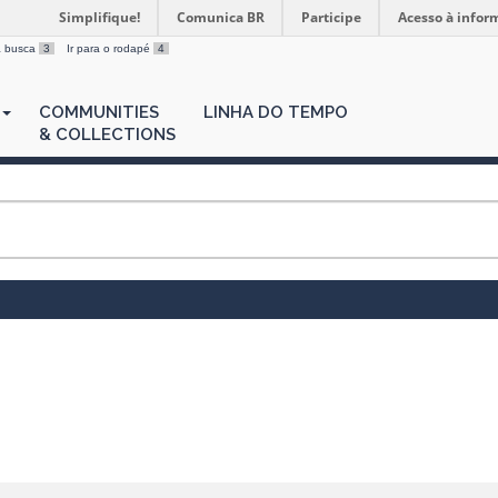
Simplifique!
Comunica BR
Participe
Acesso à infor
 a busca
3
Ir para o rodapé
4
COMMUNITIES
LINHA DO TEMPO
& COLLECTIONS