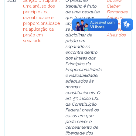
2011
Sanção Disciplinar:
O presente
Oliveira,
uma análise dos
trabalho é fruto
Cleber
princípios da
de uma pesquisa
Fernandes
razoabilidade e
que teve como
Antunes
proporcionalidade
objetivo analisar
de
;
Santos,
na aplicação da
se a punição
Charleson
prisão em
disciplinar de
Alves dos
separado
prisão em
separado se
encontra dentro
dos limites dos
Princípios da
Proporcionalidade
e Razoabilidade,
adequados às
normas
constitucionais. O
art. 5º, inciso LXI,
da Constituição
Federal prevê os
casos em que
pode haver o
cerceamento de
liberdade dos