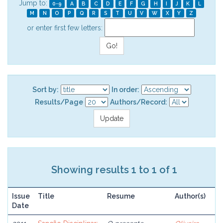
Jump to:
0-9
A
B
C
D
E
F
G
H
I
J
K
L
M
N
O
P
Q
R
S
T
U
V
W
X
Y
Z
or enter first few letters:
Sort by:
In order:
Results/Page
Authors/Record:
Showing results 1 to 1 of 1
Issue
Title
Resume
Author(s)
Date