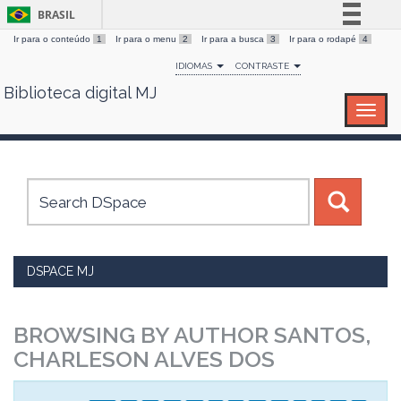
BRASIL
Ir para o conteúdo
1
Ir para o menu
2
Ir para a busca
3
Ir para o rodapé
4
Simplifique!
IDIOMAS
CONTRASTE
Comunica BR
Biblioteca digital MJ
Skip
Participe
navigation
Acesso à informação
Legislação
Canais
DSPACE MJ
BROWSING BY AUTHOR SANTOS,
CHARLESON ALVES DOS