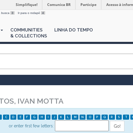
Simplifique!
Comunica BR
Participe
Acesso à infor
 a busca
3
Ir para o rodapé
4
COMMUNITIES
LINHA DO TEMPO
& COLLECTIONS
TOS, IVAN MOTTA
C
D
E
F
G
H
I
J
K
L
M
N
O
P
Q
R
S
T
or enter first few letters: