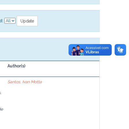
d:
Author(s)
Santos, Ivan Motta
.
de