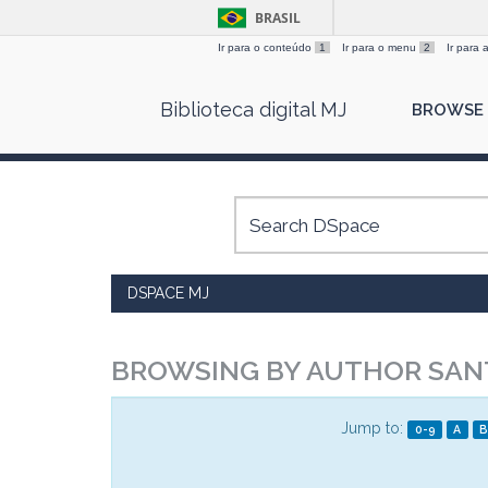
BRASIL
Ir para o conteúdo
1
Ir para o menu
2
Ir para
Skip
Biblioteca digital MJ
BROWSE
navigation
DSPACE MJ
BROWSING BY AUTHOR SAN
Jump to:
0-9
A
B