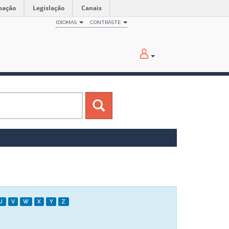
mação
Legislação
Canais
IDIOMAS
CONTRASTE
U
V
W
X
Y
Z